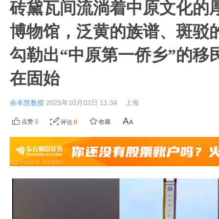
砖黛瓦间流淌着中原文化的
博物馆，泛黄的族谱、斑驳
勾勒出“中原第一侨乡”的移
在固始
余丰慧教授
2025年10月02日 11:34
上海
点赞
3
收藏
评论
0