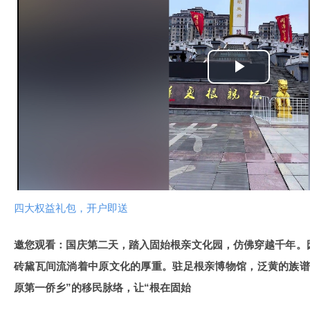
播
放
视
频
四大权益礼包，开户即送
邀您观看：国庆第二天，踏入固始根亲文化园，仿佛穿越千年。
砖黛瓦间流淌着中原文化的厚重。驻足根亲博物馆，泛黄的族谱
原第一侨乡”的移民脉络，让“根在固始