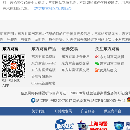
料、言论等仅代表个人观点，与本网站立场无关，不对您构成任何投资建议。用户
并承担相应风险。
《东方财富社区管理规定》
郑重声明：东方财富网发布此信息的目的在于传播更多信息，与本站立场无关。东方
性、完整性、有效性、及时性、原创性等。相关信息并未经过本网站证实，不对您构
东方财富
东方财富产品
证券交易
关注东方财富
东方财富免费版
东方财富证券开户
东方财富网微博
东方财富Level-2
东方财富在线交易
东方财富网微信
东方财富策略版
东方财富证券交易
意见与建议
妙想投研助理
扫一扫下载
Choice金融终端
APP
信息网络传播视听节目许可证：0908328号 经营证券期货业务许可证编号：91310
沪ICP证:沪B2-20070217
网站备案号:沪ICP备05006054号-11
关于我们
可持续发展
广告服务
供应商平台