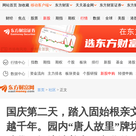
网站首页
加收藏
移动客户端
东方财富
天天基金网
东方财富证券
东方
财经
焦点
股票
新股
期指
期权
行情
数据
全球
美股
港
指数
期指
期权
个股
板块
排行
新股
基金
港股
行情中心
资金流向
主力排名
板块资金
个股研报
新股申购
转债申购
数据中心
首页
>
社区
>
正文
国庆第二天，踏入固始根亲
越千年。园内“唐人故里”牌