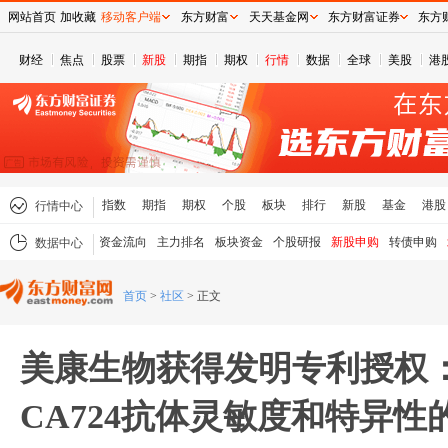
网站首页
加收藏
移动客户端
东方财富
天天基金网
东方财富证券
东方
财经
焦点
股票
新股
期指
期权
行情
数据
全球
美股
港
指数
期指
期权
个股
板块
排行
新股
基金
港股
行情中心
资金流向
主力排名
板块资金
个股研报
新股申购
转债申购
数据中心
首页
>
社区
>
正文
美康生物获得发明专利授权
CA724抗体灵敏度和特异性