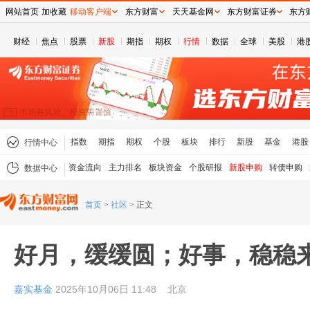
网站首页
加收藏
移动客户端
东方财富
天天基金网
东方财富证券
东方
财经
焦点
股票
新股
期指
期权
行情
数据
全球
美股
港
指数
期指
期权
个股
板块
排行
新股
基金
港股
行情中心
资金流向
主力排名
板块资金
个股研报
新股申购
转债申购
数据中心
首页
>
社区
>
正文
好月，缓缓圆；好事，稳稳来 
嘉实基金
2025年10月06日 11:48
北京