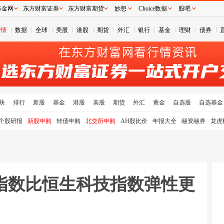
基金网
东方财富证券
东方财富期货
妙想
Choice数据
股吧
行情
数据
全球
美股
港股
期货
外汇
银行
基金
理财
债券
块
排行
新股
基金
港股
美股
期货
外汇
黄金
自选股
自选基金
个股研报
新股申购
转债申购
北交所申购
AH股比价
年报大全
融资融券
龙虎
指数比恒生科技指数弹性更