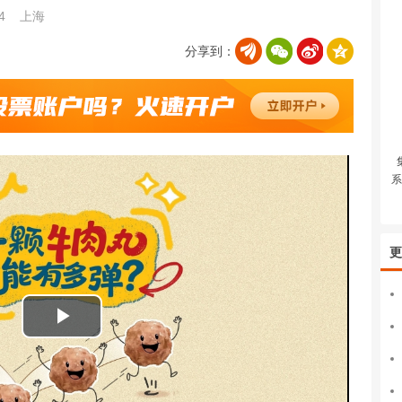
24
上海
分享到：
系
更
播
放