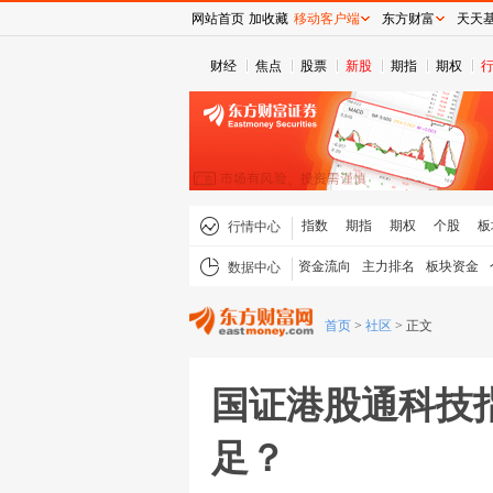
网站首页
加收藏
移动客户端
东方财富
天天
财经
焦点
股票
新股
期指
期权
指数
期指
期权
个股
板
行情中心
资金流向
主力排名
板块资金
数据中心
首页
>
社区
>
正文
国证港股通科技
足？