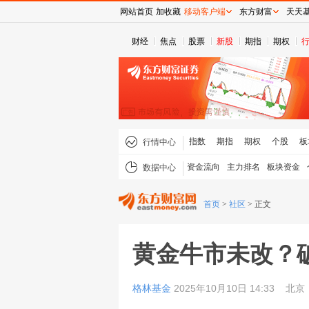
网站首页
加收藏
移动客户端
东方财富
天天
财经
焦点
股票
新股
期指
期权
指数
期指
期权
个股
板
行情中心
资金流向
主力排名
板块资金
数据中心
首页
>
社区
>
正文
黄金牛市未改？破
格林基金
2025年10月10日 14:33
北京