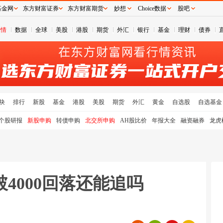
基金网
东方财富证券
东方财富期货
妙想
Choice数据
股吧
行情
数据
全球
美股
港股
期货
外汇
银行
基金
理财
债券
块
排行
新股
基金
港股
美股
期货
外汇
黄金
自选股
自选基金
个股研报
新股申购
转债申购
北交所申购
AH股比价
年报大全
融资融券
龙虎
4000回落还能追吗