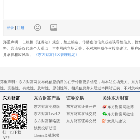
登录
|
注册
郑重声明： 1.根据《证券法》规定，禁止编造、传播虚假信息或者误导性信息，扰
料、言论等仅代表个人观点，与本网站立场无关，不对您构成任何投资建议。用户
并承担相应风险。
《东方财富社区管理规定》
郑重声明：东方财富网发布此信息的目的在于传播更多信息，与本站立场无关。东方
性、完整性、有效性、及时性、原创性等。相关信息并未经过本网站证实，不对您构
东方财富
东方财富产品
证券交易
关注东方财富
东方财富免费版
东方财富证券开户
东方财富网微博
东方财富Level-2
东方财富在线交易
东方财富网微信
东方财富策略版
东方财富证券交易
意见与建议
妙想投研助理
扫一扫下载
Choice金融终端
APP