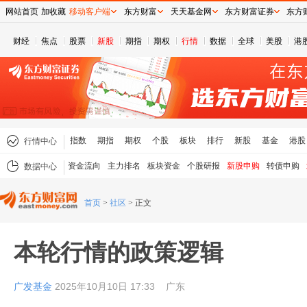
网站首页
加收藏
移动客户端
东方财富
天天基金网
东方财富证券
东方
财经
焦点
股票
新股
期指
期权
行情
数据
全球
美股
港
指数
期指
期权
个股
板块
排行
新股
基金
港股
行情中心
资金流向
主力排名
板块资金
个股研报
新股申购
转债申购
数据中心
首页
>
社区
>
正文
本轮行情的政策逻辑
广发基金
2025年10月10日 17:33
广东