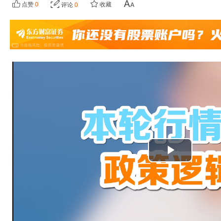
点赞
0
收藏
评论
0
播
放
视