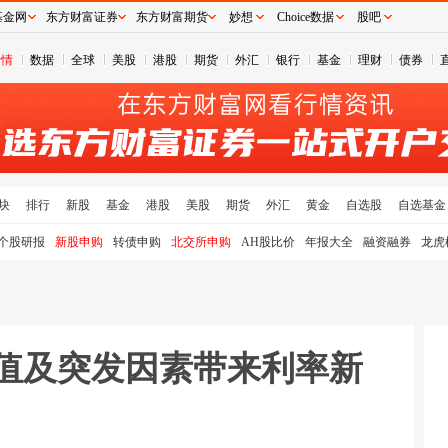
基金网
东方财富证券
东方财富期货
妙想
Choice数据
股吧
行情
数据
全球
美股
港股
期货
外汇
银行
基金
理财
债券
块
排行
新股
基金
港股
美股
期货
外汇
黄金
自选股
自选基金
个股研报
新股申购
转债申购
北交所申购
AH股比价
年报大全
融资融券
龙虎
价值及突发因素带来利率新