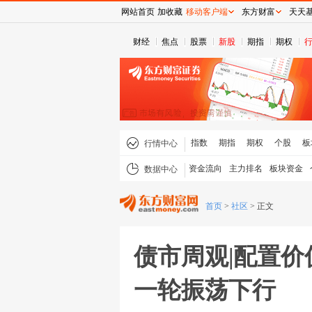
网站首页
加收藏
移动客户端
东方财富
天天
财经
焦点
股票
新股
期指
期权
指数
期指
期权
个股
板
行情中心
资金流向
主力排名
板块资金
数据中心
首页
>
社区
>
正文
债市周观|配置
一轮振荡下行