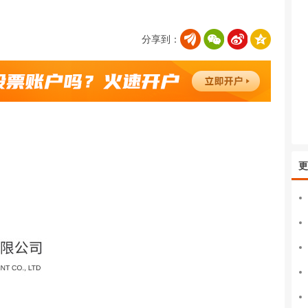
分享到：
更