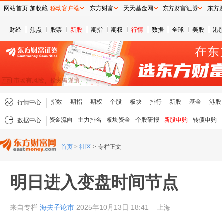
网站首页
加收藏
移动客户端
东方财富
天天基金网
东方财富证券
东方
财经
焦点
股票
新股
期指
期权
行情
数据
全球
美股
港
指数
期指
期权
个股
板块
排行
新股
基金
港股
行情中心
资金流向
主力排名
板块资金
个股研报
新股申购
转债申购
数据中心
首页
>
社区
>
专栏正文
明日进入变盘时间节点
来自专栏
海夫子论市
2025年10月13日 18:41
上海