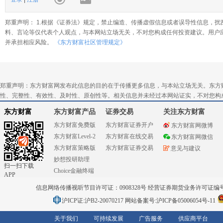
郑重声明： 1.根据《证券法》规定，禁止编造、传播虚假信息或者误导性信息，扰
料、言论等仅代表个人观点，与本网站立场无关，不对您构成任何投资建议。用户
并承担相应风险。
《东方财富社区管理规定》
郑重声明：东方财富网发布此信息的目的在于传播更多信息，与本站立场无关。东方
性、完整性、有效性、及时性、原创性等。相关信息并未经过本网站证实，不对您构
东方财富
东方财富产品
证券交易
关注东方财富
东方财富免费版
东方财富证券开户
东方财富网微博
东方财富Level-2
东方财富在线交易
东方财富网微信
东方财富策略版
东方财富证券交易
意见与建议
妙想投研助理
扫一扫下载
Choice金融终端
APP
信息网络传播视听节目许可证：0908328号 经营证券期货业务许可证编号：91310
沪ICP证:沪B2-20070217
网站备案号:沪ICP备05006054号-11
关于我们
可持续发展
广告服务
供应商平台