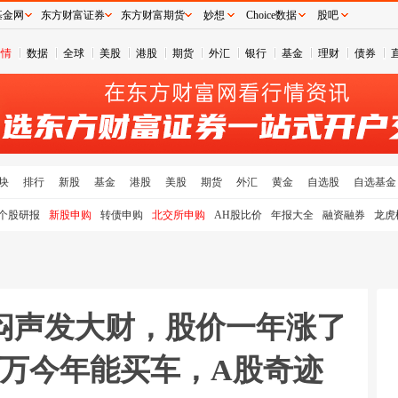
基金网
东方财富证券
东方财富期货
妙想
Choice数据
股吧
行情
数据
全球
美股
港股
期货
外汇
银行
基金
理财
债券
块
排行
新股
基金
港股
美股
期货
外汇
黄金
自选股
自选基金
个股研报
新股申购
转债申购
北交所申购
AH股比价
年报大全
融资融券
龙虎
闷声发大财，股价一年涨了
2万今年能买车，A股奇迹