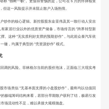
幅堪称 “独树一帜”。更值得警惕的是，公司在 6 月的停牌核查
”，但这一风险提示并未阻止散户入场热情。
为散户炒作的核心逻辑。新控股股东金亚伟及其一致行动人安吉
人有家居行业以外的优质资产储备，市场传言的 “跨界转型新
告支撑。这种 “无实质利好支撑的预期炒作”，与此前众泰汽车依
出一辙，均属于典型的 “壳资源炒作” 模式。
忧
烈回调的风险。菲林格尔当前的股价泡沫，正面临三大现实考
股市场类似 “无基本面支撑的小盘股炒作”，最终均以估值回
258 户的极端筹码结构来看，若部分早期散户获利了结，极易引发
率显示市场流动性不足，难以承接大规模抛盘。