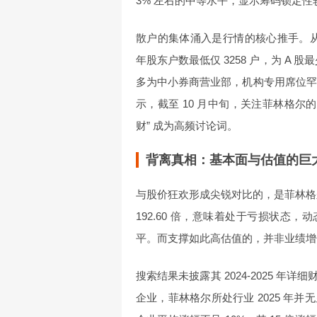
3% 左右的中等水平，显示筹码锁定性
散户的集体涌入是行情的核心推手。从历
年股东户数最低仅 3258 户，为 A 
多为中小券商营业部，机构专用席位罕见
示，截至 10 月中旬，关注菲林格尔的
财” 成为高频讨论词。
背离真相：基本面与估值的巨
与股价狂欢形成尖锐对比的，是菲林格尔惨
192.60 倍，意味着处于亏损状态，动
平。而支撑如此高估值的，并非业绩增
搜索结果未披露其 2024-2025 
企业，菲林格尔所处行业 2025 年