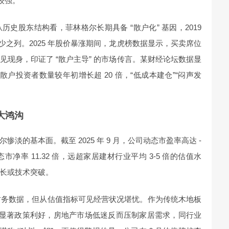
较强。
史股东结构看，菲林格尔长期具备 “散户化” 基因，2019
股最少之列。2025 年股价暴涨期间，龙虎榜数据显示，买卖席位
现身，印证了 “散户主导” 的市场传言。某财经论坛数据显
散户投资者数量较年初增长超 20 倍，“低成本建仓”“闷声发
大鸿沟
淡的基本面。截至 2025 年 9 月，公司动态市盈率高达 -
态市净率 11.32 倍，远超家居建材行业平均 3-5 倍的估值水
长或技术突破。
年详细财务数据，但从估值指标可见经营状况堪忧。作为传统木地板
并无显著政策利好，房地产市场低迷反而压制家居需求，同行业