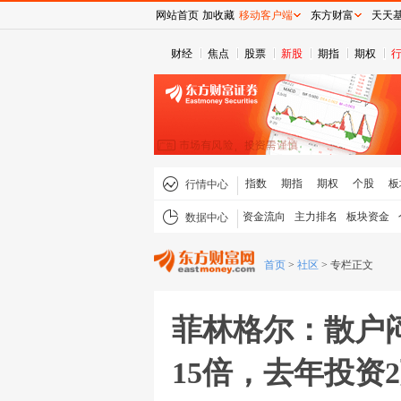
网站首页
加收藏
移动客户端
东方财富
天天
财经
焦点
股票
新股
期指
期权
指数
期指
期权
个股
板
行情中心
资金流向
主力排名
板块资金
数据中心
首页
>
社区
>
专栏正文
菲林格尔：散户
15倍，去年投资