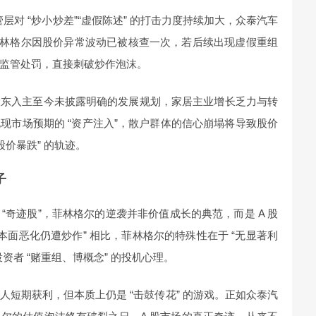
管层对 “炒小炒差”“虚假陈述” 的打击力度持续加大，众泰汽车
。菲林格尔因股价异常波动已被核查一次，若后续出现虚假重组
监管处罚，直接刺破炒作泡沫。
股东入主至今未披露明确的发展规划，家居主业增长乏力与转
现市场预期的 “资产注入”，散户群体的信心崩塌将导致股价
股价暴跌” 的轨迹。
子
倍的 “奇迹股”，菲林格尔的逆袭并非价值成长的典范，而是 A 股
本面恶化仍遭炒作” 相比，菲林格尔的特殊性在于 “无显著利
资者 “赌重组、博概念” 的投机心理。
短期获利，但本质上仍是 “击鼓传花” 的游戏。正如众泰汽