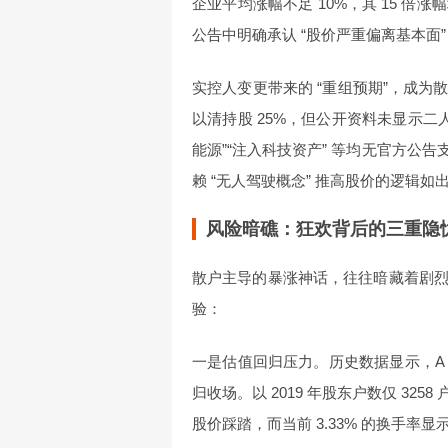
企业平均涨幅不足 10%，其 15 倍涨
公告中明确承认 “股价严重偏离基本面
实控人变更带来的 “重组预期”，成
以清持股 25%，但公开资料未显示二
能源”“注入科技资产” 等均无官方公
赖 “无人驾驶概念” 推高股价的逻辑如
风险暗礁：狂欢背后的三重隐
散户主导的暴涨神话，往往暗藏着剧
验：
一是估值回归压力。历史数据显示，A 
归收场。以 2019 年股东户数仅 3
股价踩踏，而当前 3.33% 的换手