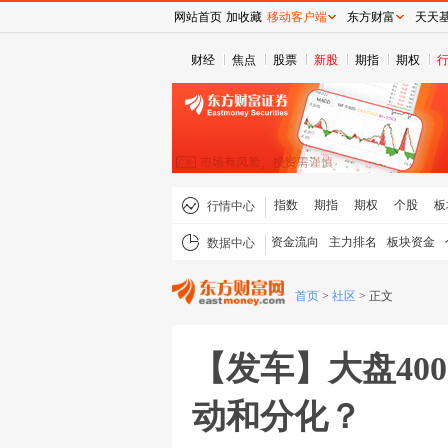
网站首页
加收藏
移动客户端
东方财富
天天
财经
焦点
股票
新股
期指
期权
指数
期指
期权
个股
板
行情中心
资金流向
主力排名
板块资金
数据中心
首页
>
社区
>
正文
【发车】大盘40
动和分化？