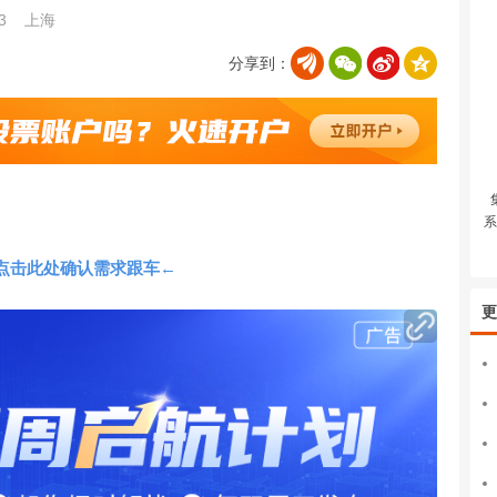
03
上海
分享到：
系
点击此处确认需求跟车←
更