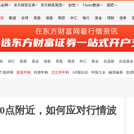
基金网
东方财富证券
东方财富期货
妙想
Choice数据
股吧
行情
数据
全球
美股
港股
期货
外汇
银行
基金
理财
债券
块
排行
新股
基金
港股
美股
期货
外汇
黄金
自选股
自选基金
个股研报
新股申购
转债申购
北交所申购
AH股比价
年报大全
融资融券
龙虎
00点附近，如何应对行情波