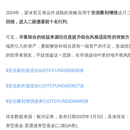
2024年，梁冰哲又将运作成熟的策略应用于
安信聚利增强
这只
回报，进入二级债基前十名行列
。
可见，
丰富组合的收益来源往往是提升组合风格适应性的有效方
端所引入的资产，要能够弥补组合原有一端资产的不足，形成优
的投资者朋友，不妨借鉴这一思路，在市场波动中更好地平衡风
$安信新价值混合A(OTCFUND|003026)$
$安信新价值混合C(OTCFUND|003027)$
$安信聚利增强债券C(OTCFUND|006840)$
排名数据来源：银河证券，发布日期2025年1月3日，具体排名：4
券型基金-普通债券型基金(二级)(A类)。