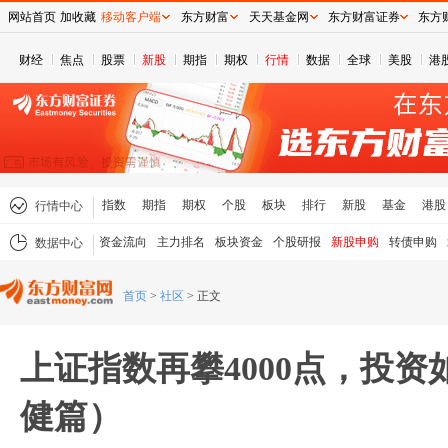
网站首页
加收藏
移动客户端
东方财富
天天基金网
东方财富证券
东方
财经
焦点
股票
新股
期指
期权
行情
数据
全球
美股
港
指数
期指
期权
个股
板块
排行
新股
基金
港股
行情中心
资金流向
主力排名
板块资金
个股研报
新股申购
转债申购
数据中心
首页
>
社区
>
正文
上证指数再攀4000点，投
健篇）