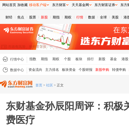
网站首页
加收藏
移动客户端
东方财富
天天基金网
东方财富证券
东方
财经
焦点
股票
新股
期指
期权
行情
数据
全球
美股
港
指数
期指
期权
个股
板块
排行
新股
基金
港股
行情中心
资金流向
主力排名
板块资金
个股研报
新股申购
转债申购
数据中心
首页
>
社区
>
正文
东财基金孙辰阳周评：积极关
费医疗