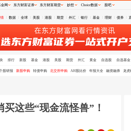
基金网
东方财富证券
东方财富期货
妙想
Choice数据
股吧
行情
数据
全球
美股
港股
期货
外汇
银行
基金
理财
债券
块
排行
新股
基金
港股
美股
期货
外汇
黄金
自选股
自选基金
个股研报
新股申购
转债申购
北交所申购
AH股比价
年报大全
融资融券
龙虎
悄买这些“现金流怪兽”！