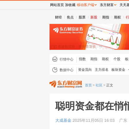
网站首页
加收藏
移动客户端
东方财富
天天
财经
焦点
股票
新股
期指
期权
指数
期指
期权
个股
板
行情中心
资金流向
主力排名
板块资金
数据中心
首页
>
社区
>
正文
聪明资金都在悄
大成基金
2025年11月05日 16:03
广东