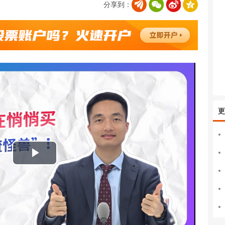
分享到：
更
播
放
视