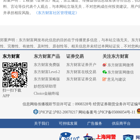
郑重声明： 1.根据《证券法》规定，禁止编造、传播虚假信息或者误导性信息，扰
料、言论等仅代表个人观点，与本网站立场无关，不对您构成任何投资建议。用户
并承担相应风险。
《东方财富社区管理规定》
郑重声明：东方财富网发布此信息的目的在于传播更多信息，与本站立场无关。东方
性、完整性、有效性、及时性、原创性等。相关信息并未经过本网站证实，不对您构
东方财富
东方财富产品
证券交易
关注东方财富
东方财富免费版
东方财富证券开户
东方财富网微博
东方财富Level-2
东方财富在线交易
东方财富网微信
东方财富策略版
东方财富证券交易
意见与建议
妙想投研助理
扫一扫下载
Choice金融终端
APP
信息网络传播视听节目许可证：0908328号 经营证券期货业务许可证编号：91310
沪ICP证:沪B2-20070217
网站备案号:沪ICP备05006054号-11
关于我们
可持续发展
广告服务
供应商平台