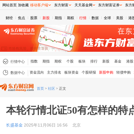
网站首页
加收藏
移动客户端
东方财富
天天基金网
东方财富证券
东方
财经
焦点
股票
新股
期指
期权
行情
数据
全球
美股
港
指数
期指
期权
个股
板块
排行
新股
基金
港股
行情中心
资金流向
主力排名
板块资金
个股研报
新股申购
转债申购
数据中心
首页
>
社区
>
正文
本轮行情北证50有怎样的特
长盛基金
2025年11月06日 16:56
北京