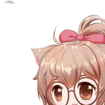
×75%。