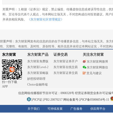
郑重声明： 1.根据《证券法》规定，禁止编造、传播虚假信息或者误导性信息，扰
料、言论等仅代表个人观点，与本网站立场无关，不对您构成任何投资建议。用户
并承担相应风险。
《东方财富社区管理规定》
郑重声明：东方财富网发布此信息的目的在于传播更多信息，与本站立场无关。东方
性、完整性、有效性、及时性、原创性等。相关信息并未经过本网站证实，不对您构
东方财富
东方财富产品
证券交易
关注东方财富
东方财富免费版
东方财富证券开户
东方财富网微博
东方财富Level-2
东方财富在线交易
东方财富网微信
东方财富策略版
东方财富证券交易
意见与建议
妙想投研助理
扫一扫下载
Choice金融终端
APP
信息网络传播视听节目许可证：0908328号 经营证券期货业务许可证编号：91310
沪ICP证:沪B2-20070217
网站备案号:沪ICP备05006054号-11
关于我们
可持续发展
广告服务
供应商平台