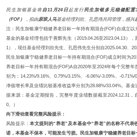
民生加银基金将
自11月24日
起发行
民生加银多元稳健配置
（FOF）
，拟由
原班人马
基金经理刘欣、孔思伟共同管理，感兴
注：民生加银康宁稳健养老目标一年持有期混合(FOF)自成立
基金的基金经理包括于善辉先生（2019.04.26至2023.04.13），苏辛女
1），现任基金经理刘欣先生、孔思伟先生分别自2025.04.30、202
民生加银康宁稳健养老目标一年持有期混合(FOF)成立时间为20
养老目标一年持有期混合(FOF)A自2020年至2024年每个完
别为：14.23%/9.16%、0.79%/3.15%、-6.06%/-3.09%、-0.71
净值增长率及业绩比较基准收益率分别为28.88%/33.04%。
据来源：基金定期报告，完整年度业绩数据截至2024.12.31，自
0。）
向下滑动查看完整风险提示：
风险提示：
本文提到的“养老”及本基金中“养老”的名称不代
诺，本基金不保本，可能发生亏损。民生加银康宁稳健养老目标一