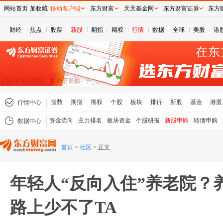
网站首页
加收藏
移动客户端
东方财富
天天基金网
东方财富证券
东方
财经
焦点
股票
新股
期指
期权
行情
数据
全球
美股
港
指数
期指
期权
个股
板块
排行
新股
基金
港股
行情中心
资金流向
主力排名
板块资金
个股研报
新股申购
转债申购
数据中心
首页
>
社区
>
正文
年轻人“反向入住”养老院？
路上少不了TA