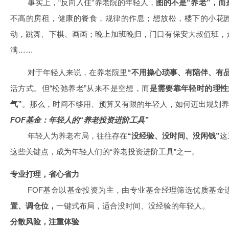
事实上，“反向入住”养老院的年轻人，
图的不是“养老”，而
不高的房租，健康的餐食，规律的作息；想放松，楼下的小花
动，跳舞、下棋、画画；晚上加班晚归，门口有保安大叔值班，
满……
对于年轻人来说，在养老院里
“不用操心琐事、有陪伴、有品
活方式。但“松弛养老”从来不是空想，而
是需要靠年轻时的理性
气”
。那么，时间不够用、预算又有限的年轻人，如何迈出规划养
FOF基金：年轻人的“养老投资进阶工具”
年轻人为养老布局，往往存在
“没经验、没时间、没闲钱”
这
这些关键点，成为年轻人们的“养老投资进阶工具”之一。
专业打理，省心省力
FOF基金以基金投资为主，由专业基金经理筛选优质基金
置、调仓位，
一键式布局，适合没时间、没经验的年轻人。
分散风险，注重体验