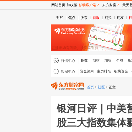
网站首页
加收藏
移动客户端
东方财富
天天
财经
焦点
股票
新股
期指
期权
指数
期指
期权
个股
板
行情中心
资金流向
主力排名
板块资金
数据中心
首页
>
社区
>
正文
银河日评｜中美
股三大指数集体