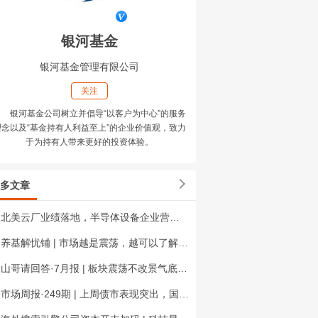
银河基金
银河基金管理有限公司
关注
银河基金公司树立并倡导“以客户为中心”的服务
理念以及“基金持有人利益至上”的企业价值观，致力
于为持有人带来更好的投资体验。
多文章
北美云厂业绩落地，半导体设备企业营收新高 | 科技星期四
养基解忧铺 | 市场越是震荡，越可以了解定投
山哥请回答·7月报 | 板块震荡不改景气底色，半导体三大信号拆解
市场周报·249期 | 上周债市表现突出，国内政策密集发布