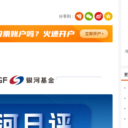
分享到：
更