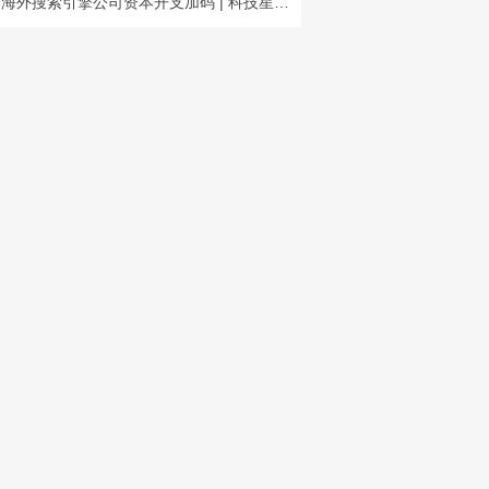
海外搜索引擎公司资本开支加码 | 科技星期四