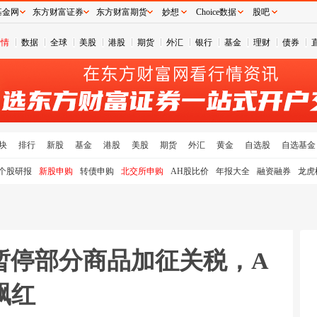
基金网
东方财富证券
东方财富期货
妙想
Choice数据
股吧
行情
数据
全球
美股
港股
期货
外汇
银行
基金
理财
债券
块
排行
新股
基金
港股
美股
期货
外汇
黄金
自选股
自选基金
个股研报
新股申购
转债申购
北交所申购
AH股比价
年报大全
融资融券
龙虎
暂停部分商品加征关税，A
飘红