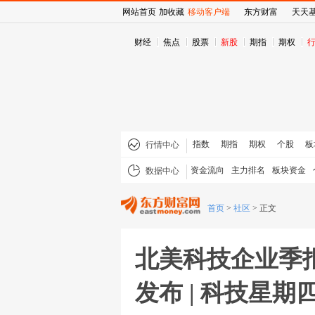
网站首页
加收藏
移动客户端
东方财富
天天
财经
焦点
股票
新股
期指
期权
指数
期指
期权
个股
板
行情中心
资金流向
主力排名
板块资金
数据中心
首页
>
社区
>
正文
北美科技企业季
发布 | 科技星期