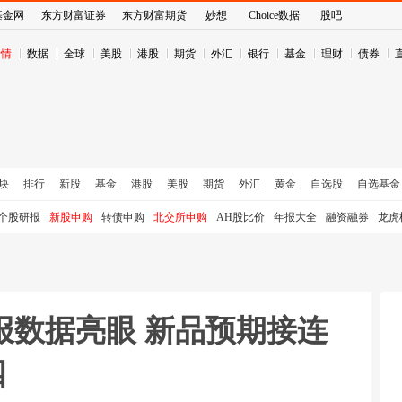
基金网
东方财富证券
东方财富期货
妙想
Choice数据
股吧
行情
数据
全球
美股
港股
期货
外汇
银行
基金
理财
债券
块
排行
新股
基金
港股
美股
期货
外汇
黄金
自选股
自选基金
个股研报
新股申购
转债申购
北交所申购
AH股比价
年报大全
融资融券
龙虎
报数据亮眼 新品预期接连
四