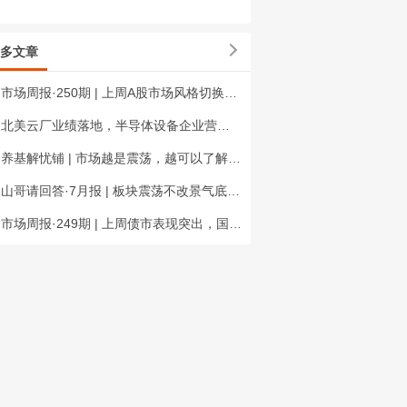
多文章
市场周报·250期 | 上周A股市场风格切换、价值板块表现较强
北美云厂业绩落地，半导体设备企业营收新高 | 科技星期四
养基解忧铺 | 市场越是震荡，越可以了解定投
山哥请回答·7月报 | 板块震荡不改景气底色，半导体三大信号拆解
市场周报·249期 | 上周债市表现突出，国内政策密集发布