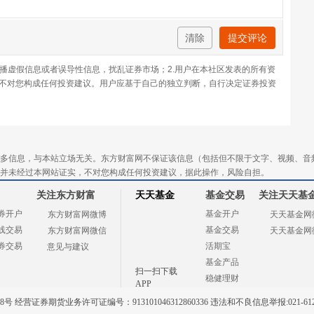
清除
提交评论
传播虚假信息或者误导性信息，扰乱证券市场；2.用户在本社区发表的所有资
不对您构成任何投资建议。用户应基于自己的独立判断，自行决定证券投资
多信息，与本站立场无关。东方财富网不保证该信息（包括但不限于文字、视频、音
并未经过本网站证实，不对您构成任何投资建议，据此操作，风险自担。
关注东方财富
天天基金
基金交易
关注天天基
券开户
基金开户
东方财富网微博
天天基金网
线交易
基金交易
东方财富网微信
天天基金网
券交易
活期宝
意见与建议
基金产品
扫一扫下载
稳健理财
APP
 经营证券期货业务许可证编号：913101046312860336 违法和不良信息举报:021-612