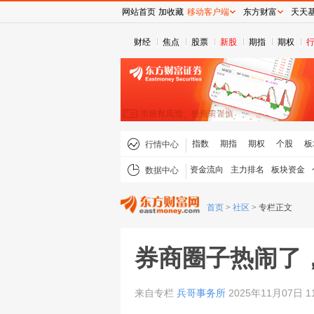
网站首页
加收藏
移动客户端
东方财富
天天
财经
焦点
股票
新股
期指
期权
指数
期指
期权
个股
板
行情中心
资金流向
主力排名
板块资金
数据中心
首页
>
社区
>
专栏正文
券商圈子热闹了
来自专栏
兵哥事务所
2025年11月07日 1