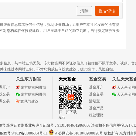
清除
提交评论
传播虚假信息或者误导性信息，扰乱证券市场；2.用户在本社区发表的所有资
不对您构成任何投资建议。用户应基于自己的独立判断，自行决定证券投资
多信息，与本站立场无关。东方财富网不保证该信息（包括但不限于文字、视频、音
并未经过本网站证实，不对您构成任何投资建议，据此操作，风险自担。
关注东方财富
天天基金
基金交易
关注天天基
券开户
基金开户
东方财富网微博
天天基金网
线交易
基金交易
东方财富网微信
天天基金网
券交易
活期宝
意见与建议
基金产品
扫一扫下载
稳健理财
APP
 经营证券期货业务许可证编号：913101046312860336 违法和不良信息举报:021-612
案号:沪ICP备05006054号-11
沪公网安备 31010402000120号
版权所有:东方财富