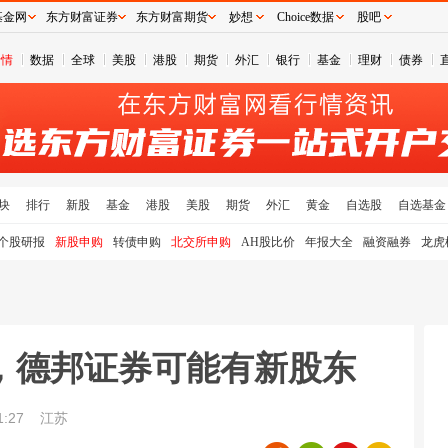
基金网
东方财富证券
东方财富期货
妙想
Choice数据
股吧
行情
数据
全球
美股
港股
期货
外汇
银行
基金
理财
债券
块
排行
新股
基金
港股
美股
期货
外汇
黄金
自选股
自选基金
个股研报
新股申购
转债申购
北交所申购
AH股比价
年报大全
融资融券
龙虎
，德邦证券可能有新股东
1:27
江苏