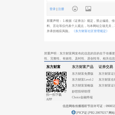
登录
|
注册
郑重声明： 1.根据《证券法》规定，禁止编造、
料、言论等仅代表个人观点，与本网站立场无关，
并承担相应风险。
《东方财富社区管理规定》
郑重声明：东方财富网发布此信息的目的在于传播更
性、完整性、有效性、及时性、原创性等。相关信息
东方财富
东方财富产品
证券交易
东方财富免费版
东方财富证
东方财富Level-2
东方财富在
东方财富策略版
东方财富证
妙想投研助理
扫一扫下载
Choice金融终端
APP
信息网络传播视听节目许可证：0908328号
沪ICP证:沪B2-20070217
网站备