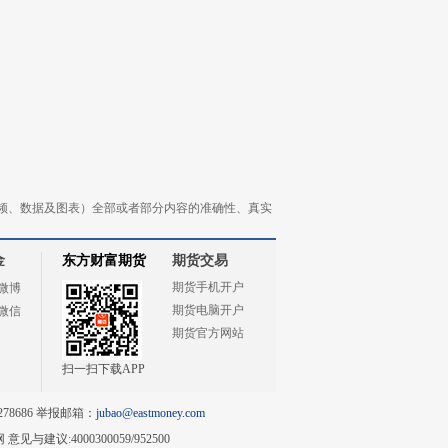
频、数据及图表）全部或者部分内容的准确性、真实
金
东方财富期货
期货交易
期货手机开户
微博
期货电脑开户
微信
期货官方网站
扫一扫下载APP
78686 举报邮箱：
jubao@eastmoney.com
网
意见与建议:4000300059/952500