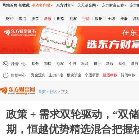
网站首页
加收藏
移动客户端
东方财富
天天基金网
东方财富证券
东方
财经
焦点
股票
新股
期指
期权
行情
数据
全球
美股
港
指数
期指
期权
个股
板块
排行
新股
基金
港股
行情中心
资金流向
主力排名
板块资金
个股研报
新股申购
转债申购
数据中心
首页
>
社区
>
正文
政策 + 需求双轮驱动，“双储
期，恒越优势精选混合把握