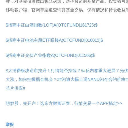
标，对基金投资做出独立决策，选择合适的基金产品。投资者可
移动客户端、官网等渠道查询其基金交易、保有情况和持仓收益
$招商中证白酒指数(LOF)A(OTCFUND|161725)$
$招商中证电池主题ETF联接A(OTCFUND|016019)$
$招商中证光伏产业指数A(OTCFUND|011966)$
#大消费板块逆市拉升！行情能否持续？#
#反内卷重大进展？光伏
大涨，如何把握掘金机会？#
#闪迪大幅上调NAND闪存合约价格#
芯片供应#
想炒股，先开户！选东方财富证券，行情交易一个APP搞定>>
举报