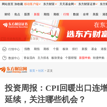
网站首页
加收藏
移动客户端
东方财富
天天基金网
东方财富证券
东方
财经
焦点
股票
新股
期指
期权
行情
数据
全球
美股
港
指数
期指
期权
个股
板块
排行
新股
基金
港股
行情中心
资金流向
主力排名
板块资金
个股研报
新股申购
转债申购
数据中心
首页
>
社区
>
正文
投资周报：CPI回暖出口连
延续，关注哪些机会？