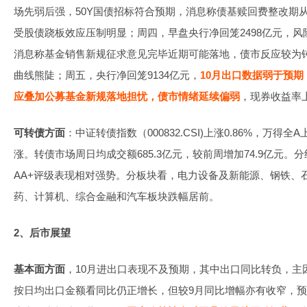
场先弱后强，50Y国债招标符合预期，消息称债基赎回费整改期
受股债跷板效应压制明显；周四，早盘央行净回笼2498亿元，
消息称基金销售新规征求意见完毕近期可能落地，债市反应较为
曲线熊陡；周五，央行净回笼9134亿元，
10月出口数据弱于预
应叠加公募基金新规落地担忧，债市情绪延续偏弱
，现券收益率上
可转债方面
：中证转债指数（000832.CSI)上涨0.86%，万得全
涨。转债市场周日均成交额685.3亿元，较前周增加74.9亿元
AA+评级表现相对强势。分板块看，电力设备及新能源、钢铁、
药、计算机、综合金融和汽车板块跌幅居前。
2、后市展望
基本面方面
，10月进出口表现不及预期，其中出口同比转负，主
按日均出口金额看同比仍正增长，但较9月同比增幅亦有收窄，预计