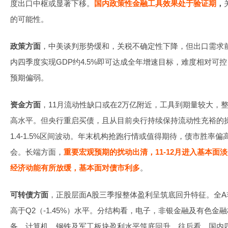
度出口中枢或显著下移。
国内政策性金融工具效果处于验证期
，
的可能性。
政策方面
，中美谈判形势缓和，关税不确定性下降，但出口需求
内四季度实现GDP约4.5%即可达成全年增速目标，难度相对可
预期偏弱。
资金方面
，11月流动性缺口或在2万亿附近，工具到期量较大，
高水平。但央行重启买债，且从目前央行持续保持流动性充裕的操
1.4-1.5%区间波动。年末机构抢跑行情或值得期待，债市胜率
会。长端方面，
重要宏观预期的扰动出清，11-12月进入基本面
经济动能有所放缓，基本面对债市利多
。
可转债方面
，正股层面A股三季报整体盈利呈筑底回升特征。全A非
高于Q2（-1.45%）水平。分结构看，电子，非银金融及有色
备、计算机、钢铁及军工板块盈利水平筑底回升。往后看，国内四季