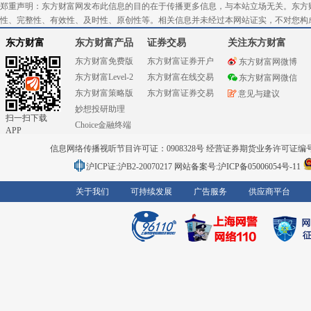
郑重声明：东方财富网发布此信息的目的在于传播更多信息，与本站立场无关。东方
性、完整性、有效性、及时性、原创性等。相关信息并未经过本网站证实，不对您构
东方财富
东方财富产品
证券交易
关注东方财富
东方财富免费版
东方财富证券开户
东方财富网微博
东方财富Level-2
东方财富在线交易
东方财富网微信
东方财富策略版
东方财富证券交易
意见与建议
妙想投研助理
扫一扫下载
Choice金融终端
APP
信息网络传播视听节目许可证：0908328号 经营证券期货业务许可证编号：91310
沪ICP证:沪B2-20070217
网站备案号:沪ICP备05006054号-11
关于我们
可持续发展
广告服务
供应商平台