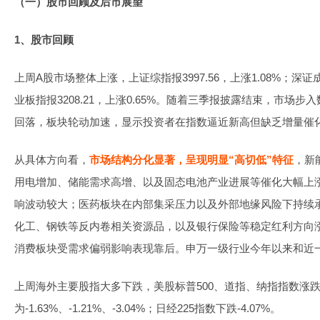
（一）股市回顾及后市展望
1、股市回顾
上周A股市场整体上涨，上证综指报3997.56，上涨1.08%；深证成指
业板指报3208.21，上涨0.65%。随着三季报披露结束，市场
回落，板块轮动加速，显示投资者在指数逼近新高但缺乏增量催
从具体方向看，
市场结构分化显著，呈现明显“高切低”特征
，新
用电增加、储能需求高增、以及固态电池产业进展等催化大幅上涨
响波动较大；医药板块在内部集采压力以及外部地缘风险下持续
化工、钢铁等反内卷相关资源品，以及银行保险等稳定红利方向
消费板块受需求偏弱影响表现靠后。申万一级行业今年以来和近一
上周海外主要股指大多下跌，美股标普500、道指、纳指指数涨
为-1.63%、-1.21%、-3.04%；日经225指数下跌-4.07%。