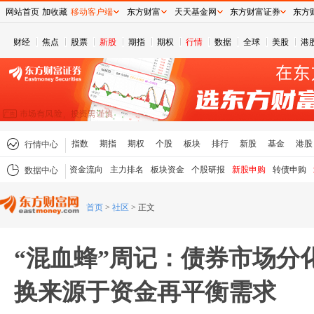
网站首页
加收藏
移动客户端
东方财富
天天基金网
东方财富证券
东方
财经
焦点
股票
新股
期指
期权
行情
数据
全球
美股
港
指数
期指
期权
个股
板块
排行
新股
基金
港股
行情中心
资金流向
主力排名
板块资金
个股研报
新股申购
转债申购
数据中心
首页
>
社区
>
正文
“混血蜂”周记：债券市场分
换来源于资金再平衡需求