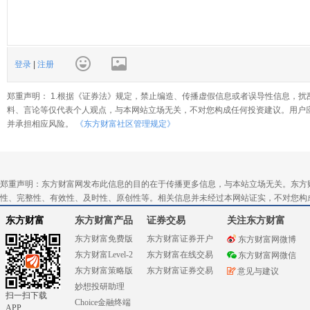
登录
|
注册
郑重声明： 1.根据《证券法》规定，禁止编造、传播虚假信息或者误导性信息，扰
料、言论等仅代表个人观点，与本网站立场无关，不对您构成任何投资建议。用户
并承担相应风险。
《东方财富社区管理规定》
郑重声明：东方财富网发布此信息的目的在于传播更多信息，与本站立场无关。东方
性、完整性、有效性、及时性、原创性等。相关信息并未经过本网站证实，不对您构
东方财富
东方财富产品
证券交易
关注东方财富
东方财富免费版
东方财富证券开户
东方财富网微博
东方财富Level-2
东方财富在线交易
东方财富网微信
东方财富策略版
东方财富证券交易
意见与建议
妙想投研助理
扫一扫下载
Choice金融终端
APP