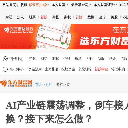
网站首页
加收藏
移动客户端
东方财富
天天基金网
东方财富证券
东方
财经
焦点
股票
新股
期指
期权
行情
数据
全球
美股
港
指数
期指
期权
个股
板块
排行
新股
基金
港股
行情中心
资金流向
主力排名
板块资金
个股研报
新股申购
转债申购
数据中心
首页
>
社区
>
专栏正文
AI产业链震荡调整，倒车接
换？接下来怎么做？