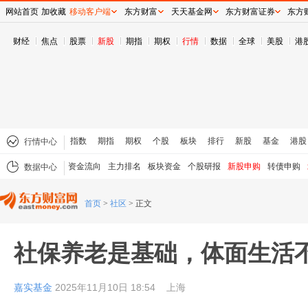
网站首页
加收藏
移动客户端
东方财富
天天基金网
东方财富证券
东方
财经
焦点
股票
新股
期指
期权
行情
数据
全球
美股
港
指数
期指
期权
个股
板块
排行
新股
基金
港股
行情中心
资金流向
主力排名
板块资金
个股研报
新股申购
转债申购
数据中心
首页
>
社区
>
正文
社保养老是基础，体面生活
嘉实基金
2025年11月10日 18:54
上海