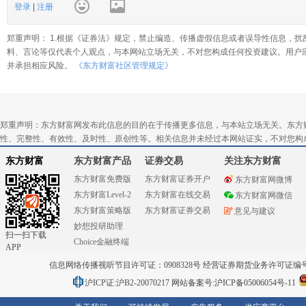
登录
|
注册
郑重声明： 1.根据《证券法》规定，禁止编造、传播虚假信息或者误导性信息，扰
料、言论等仅代表个人观点，与本网站立场无关，不对您构成任何投资建议。用户
并承担相应风险。
《东方财富社区管理规定》
郑重声明：东方财富网发布此信息的目的在于传播更多信息，与本站立场无关。东方
性、完整性、有效性、及时性、原创性等。相关信息并未经过本网站证实，不对您构
东方财富
东方财富产品
证券交易
关注东方财富
东方财富免费版
东方财富证券开户
东方财富网微博
东方财富Level-2
东方财富在线交易
东方财富网微信
东方财富策略版
东方财富证券交易
意见与建议
妙想投研助理
扫一扫下载
Choice金融终端
APP
信息网络传播视听节目许可证：0908328号 经营证券期货业务许可证编号：91310
沪ICP证:沪B2-20070217
网站备案号:沪ICP备05006054号-11