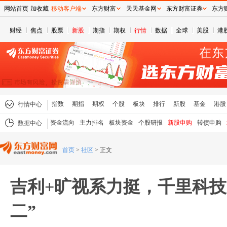
网站首页
加收藏
移动客户端
东方财富
天天基金网
东方财富证券
东方
财经
焦点
股票
新股
期指
期权
行情
数据
全球
美股
港
指数
期指
期权
个股
板块
排行
新股
基金
港股
行情中心
资金流向
主力排名
板块资金
个股研报
新股申购
转债申购
数据中心
首页
>
社区
>
正文
吉利+旷视系力挺，千里科技
二”