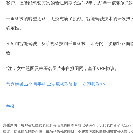
客户。但智能驾驶方案的验证周期长达1-2年，从“单一依赖”到“
千里科技的转型之路，无疑充满了挑战。智能驾驶技术的研发投
确定性。
从AI到智能驾驶，从旷视科技到千里科技，印奇的二次创业正面
验。
*注：文中题图及未署名图片来自摄图网，基于VRF协议。
恭喜解锁12个月手机L2专属领取资格，立即领取>>
举报
郑重声明：
用户在社区发表的所有信息将由本网站记录保存，仅代表作者个人观点
建议，据此操作风险自担。
请勿相信代客理财、免费荐股和炒股培训等宣传内容，