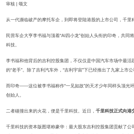
审核 | 颂文
从一代濒临破产的摩托车企，到即将登陆港股的上市公司，千里
民营车企大亨李书福与顶着“AI四小龙”创始人头衔的印奇，共同
科技。
李书福和他背后的吉利控股集团，不仅仅是中国汽车市场中最活
的“老手”。除了吉利汽车外，“吉利宇宙”下已经推出了九家上市
而印奇——这位被李书福称作“一见如故”的天才少年同样头顶光环
创始人。
二者碰撞出来的火花，便是千里科技。近日，
千里科技正式向港
千里科技的资本版图堪称豪华：最大股东吉利控股集团贡献了公