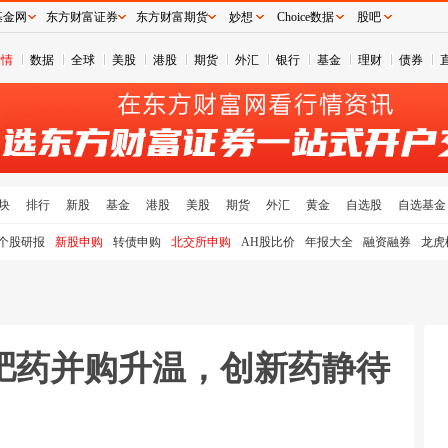
基金网
东方财富证券
东方财富期货
妙想
Choice数据
股吧
行情
数据
全球
美股
港股
期货
外汇
银行
基金
理财
债券
块
排行
新股
基金
港股
美股
期货
外汇
黄金
自选股
自选基金
个股研报
新股申购
转债申购
北交所申购
AH股比价
年报大全
融资融券
龙虎
肥药并购升温，创新药静待