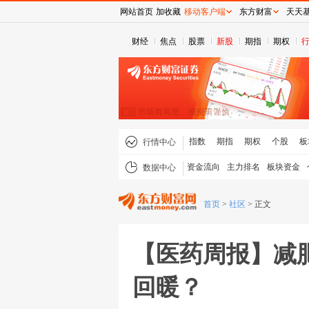
网站首页
加收藏
移动客户端
东方财富
天天
财经
焦点
股票
新股
期指
期权
指数
期指
期权
个股
板
行情中心
资金流向
主力排名
板块资金
数据中心
首页
>
社区
>
正文
【医药周报】减
回暖？