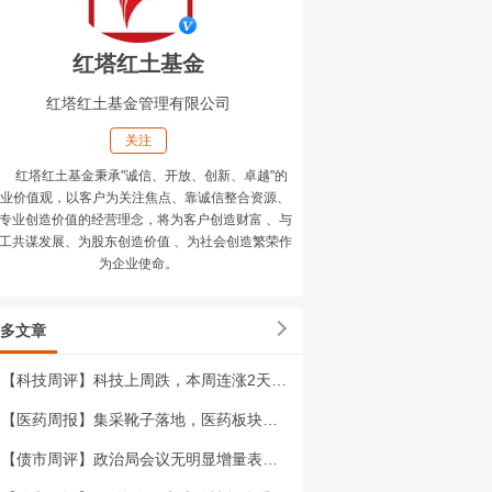
红塔红土基金
红塔红土基金管理有限公司
关注
红塔红土基金秉承"诚信、开放、创新、卓越"的
业价值观，以客户为关注焦点、靠诚信整合资源、
专业创造价值的经营理念，将为客户创造财富 、与
工共谋发展、为股东创造价值 、为社会创造繁荣作
为企业使命。
多文章
【科技周评】科技上周跌，本周连涨2天，反攻开始？
【医药周报】集采靴子落地，医药板块反弹延续怎么看？
【债市周评】政治局会议无明显增量表述，超长债延续强势