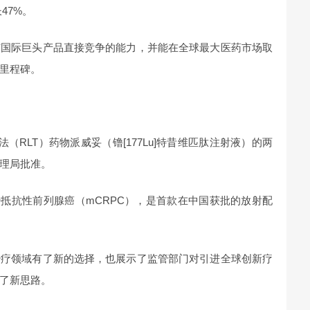
47%。
与国际巨头产品直接竞争的能力，并能在全球最大医药市场取
里程碑。
（RLT）药物派威妥（镥[177Lu]特昔维匹肽注射液）的两
理局批准。
势抵抗性前列腺癌（mCRPC），是首款在中国获批的放射配
治疗领域有了新的选择，也展示了监管部门对引进全球创新疗
了新思路。