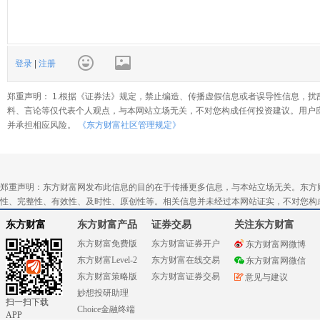
登录
|
注册
郑重声明： 1.根据《证券法》规定，禁止编造、传播虚假信息或者误导性信息，扰
料、言论等仅代表个人观点，与本网站立场无关，不对您构成任何投资建议。用户
并承担相应风险。
《东方财富社区管理规定》
郑重声明：东方财富网发布此信息的目的在于传播更多信息，与本站立场无关。东方
性、完整性、有效性、及时性、原创性等。相关信息并未经过本网站证实，不对您构
东方财富
东方财富产品
证券交易
关注东方财富
东方财富免费版
东方财富证券开户
东方财富网微博
东方财富Level-2
东方财富在线交易
东方财富网微信
东方财富策略版
东方财富证券交易
意见与建议
妙想投研助理
扫一扫下载
Choice金融终端
APP