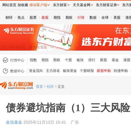
网站首页
加收藏
移动客户端
东方财富
天天基金网
东方财富证券
东方
财经
焦点
股票
新股
期指
期权
行情
数据
全球
美股
港
指数
期指
期权
个股
板块
排行
新股
基金
港股
行情中心
资金流向
主力排名
板块资金
个股研报
新股申购
转债申购
数据中心
首页
>
社区
>
正文
债券避坑指南（1）三大风
金信基金
2025年11月12日 15:41
广东