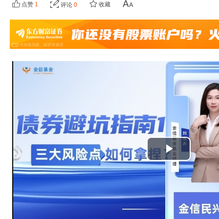
点赞
1
收藏
评论
0
播
放
视