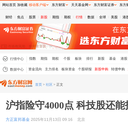
网站首页
加收藏
移动客户端
东方财富
天天基金网
东方财富证券
东方
财经
焦点
股票
新股
期指
期权
行情
数据
全球
美股
港
指数
期指
期权
个股
板块
排行
新股
基金
港股
行情中心
资金流向
主力排名
板块资金
个股研报
新股申购
转债申购
数据中心
首页
>
社区
>
正文
沪指险守4000点 科技股还
方正富邦基金
2025年11月13日 09:16
北京