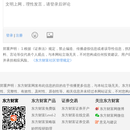
登录
|
注册
郑重声明： 1.根据《证券法》规定，禁止编造、传播虚假信息或者误导性信息，扰
料、言论等仅代表个人观点，与本网站立场无关，不对您构成任何投资建议。用户
并承担相应风险。
《东方财富社区管理规定》
郑重声明：东方财富网发布此信息的目的在于传播更多信息，与本站立场无关。东方
性、完整性、有效性、及时性、原创性等。相关信息并未经过本网站证实，不对您构
东方财富
东方财富产品
证券交易
关注东方财富
东方财富免费版
东方财富证券开户
东方财富网微博
东方财富Level-2
东方财富在线交易
东方财富网微信
东方财富策略版
东方财富证券交易
意见与建议
妙想投研助理