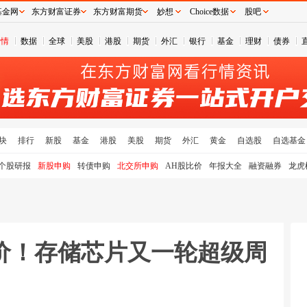
基金网
东方财富证券
东方财富期货
妙想
Choice数据
股吧
行情
数据
全球
美股
港股
期货
外汇
银行
基金
理财
债券
块
排行
新股
基金
港股
美股
期货
外汇
黄金
自选股
自选基金
个股研报
新股申购
转债申购
北交所申购
AH股比价
年报大全
融资融券
龙虎
价！存储芯片又一轮超级周