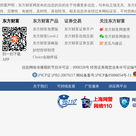
郑重声明：东方财富网发布此信息的目的在于传播更多信息，与本站立场无关。东方
性、完整性、有效性、及时性、原创性等。相关信息并未经过本网站证实，不对您构
东方财富
东方财富产品
证券交易
关注东方财富
东方财富免费版
东方财富证券开户
东方财富网微博
东方财富Level-2
东方财富在线交易
东方财富网微信
东方财富策略版
东方财富证券交易
意见与建议
妙想投研助理
扫一扫下载
Choice金融终端
APP
信息网络传播视听节目许可证：0908328号 经营证券期货业务许可证编号：91310
沪ICP证:沪B2-20070217
网站备案号:沪ICP备05006054号-11
关于我们
可持续发展
广告服务
供应商平台