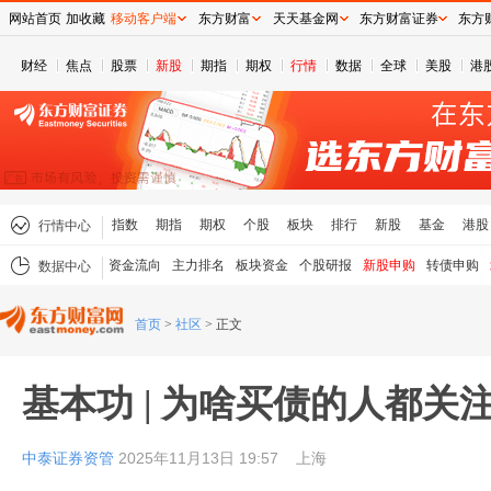
网站首页
加收藏
移动客户端
东方财富
天天基金网
东方财富证券
东方
财经
焦点
股票
新股
期指
期权
行情
数据
全球
美股
港
指数
期指
期权
个股
板块
排行
新股
基金
港股
行情中心
资金流向
主力排名
板块资金
个股研报
新股申购
转债申购
数据中心
首页
>
社区
>
正文
基本功 | 为啥买债的人都关
中泰证券资管
2025年11月13日 19:57
上海