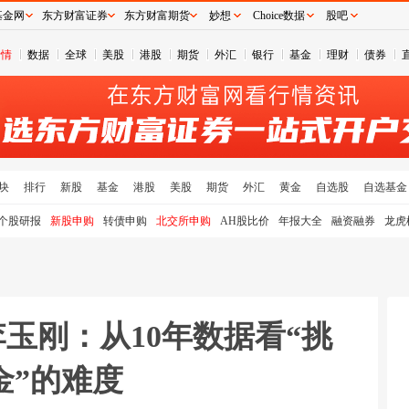
基金网
东方财富证券
东方财富期货
妙想
Choice数据
股吧
行情
数据
全球
美股
港股
期货
外汇
银行
基金
理财
债券
块
排行
新股
基金
港股
美股
期货
外汇
黄金
自选股
自选基金
个股研报
新股申购
转债申购
北交所申购
AH股比价
年报大全
融资融券
龙虎
李玉刚：从10年数据看“挑
金”的难度