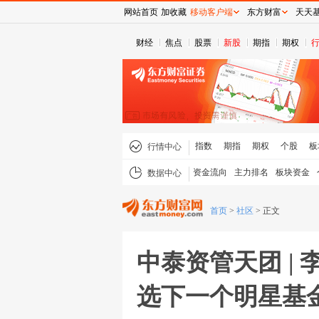
网站首页
加收藏
移动客户端
东方财富
天天
财经
焦点
股票
新股
期指
期权
指数
期指
期权
个股
板
行情中心
资金流向
主力排名
板块资金
数据中心
首页
>
社区
>
正文
中泰资管天团 | 
选下一个明星基