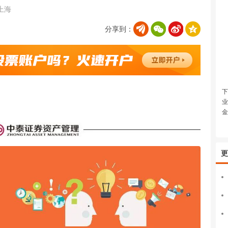
上海
分享到：
下
业
金
更