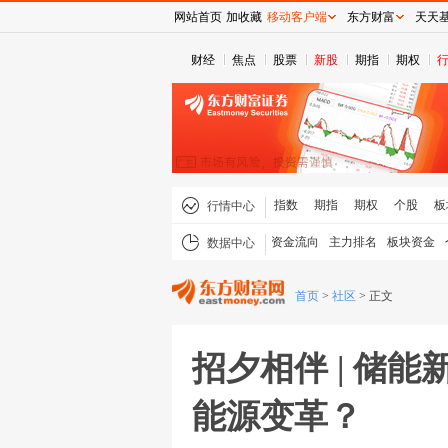
网站首页
加收藏
移动客户端
东方财富
天天
财经
焦点
股票
新股
期指
期权
指数
期指
期权
个股
板
行情中心
资金流向
主力排名
板块资金
数据中心
首页
>
社区
>
正文
招夕相伴 | 储
能源变革？