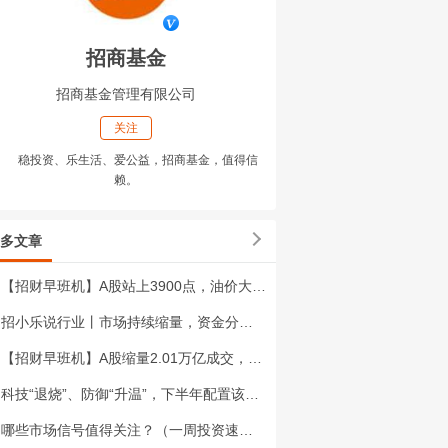
招商基金
招商基金管理有限公司
关注
稳投资、乐生活、爱公益，招商基金，值得信
赖。
多文章
【招财早班机】A股站上3900点，油价大涨近4%，七部门发文支持新型工业化
招小乐说行业丨市场持续缩量，资金分化加剧
【招财早班机】A股缩量2.01万亿成交，纳指涨2.13%，新型电力系统"十五五"规划落地
科技“退烧”、防御“升温”，下半年配置该换思路了？
哪些市场信号值得关注？（一周投资速递）