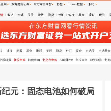
基金网
东方财富证券
东方财富期货
妙想
Choice数据
股吧
行情
数据
全球
美股
港股
期货
外汇
银行
基金
理财
债券
块
排行
新股
基金
港股
美股
期货
外汇
黄金
自选股
自选基金
个股研报
新股申购
转债申购
北交所申购
AH股比价
年报大全
融资融券
龙虎
能新纪元：固态电池如何破局