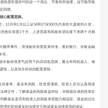
交易热度和股价均到达一个高位，节奏有所放缓，这可能导致
定回摆。
核心配置思路。
史，12月和1月以上证50和沪深300为代表的大盘相对占优，
日历效应前置1个月，上述宽基和风格有望在接下来两个月相
为大概率事件，滞涨板块有望迎来补涨，看好银行、非银金融
务等。
持成长板块强景气趋势下的高切低思路，重点布局机器人、储
逻辑，以及恒生科技的配置逻辑。
。
仅供参考。基金有风险，投资需谨慎。投资人应当认真阅读
金法律文件，了解基金的风险收益特征，并根据自身的投资目
等判断基金是否和投资人的风险承受能力相适应。基金的过往
管理的其他基金的业绩并不构成基金业绩表现的保证。