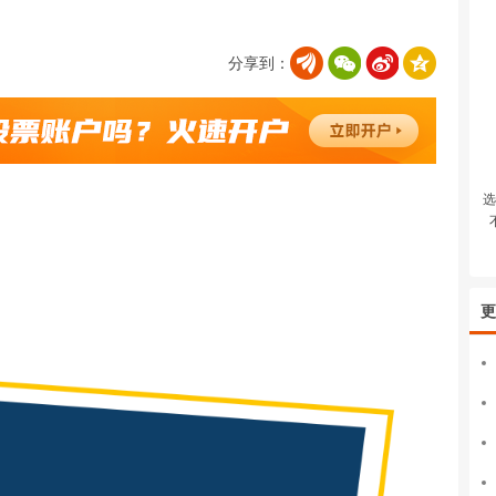
分享到：
选
更