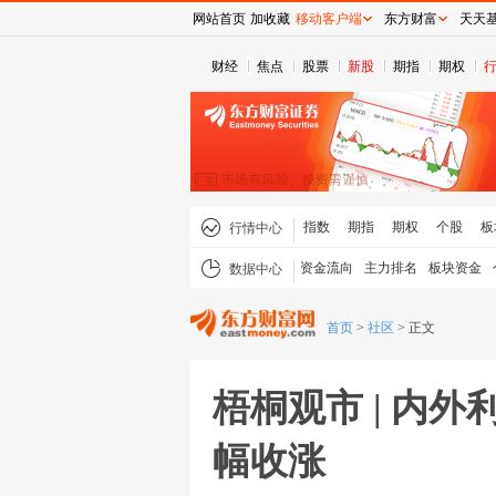
网站首页
加收藏
移动客户端
东方财富
天天
财经
焦点
股票
新股
期指
期权
指数
期指
期权
个股
板
行情中心
资金流向
主力排名
板块资金
数据中心
首页
>
社区
>
正文
梧桐观市 | 内
幅收涨