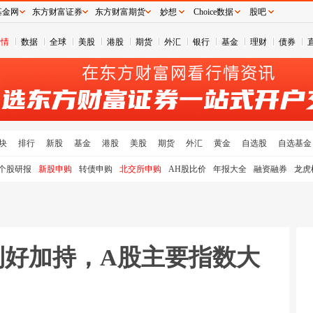
基金网
东方财富证券
东方财富期货
妙想
Choice数据
股吧
行情
数据
全球
美股
港股
期货
外汇
银行
基金
理财
债券
块
排行
新股
基金
港股
美股
期货
外汇
黄金
自选股
自选基金
个股研报
新股申购
转债申购
北交所申购
AH股比价
年报大全
融资融券
龙虎
外利好加持，A股主要指数大