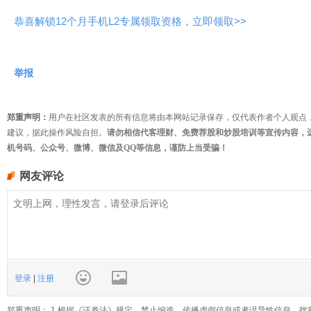
恭喜解锁12个月手机L2专属领取资格，立即领取>>
举报
郑重声明：
用户在社区发表的所有信息将由本网站记录保存，仅代表作者个人观点
建议，据此操作风险自担。
请勿相信代客理财、免费荐股和炒股培训等宣传内容，
机号码、公众号、微博、微信及QQ等信息，谨防上当受骗！
网友评论
登录
|
注册
郑重声明： 1.根据《证券法》规定，禁止编造、传播虚假信息或者误导性信息，扰