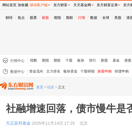
网站首页
加收藏
移动客户端
东方财富
天天基金网
东方财富证券
东方
财经
焦点
股票
新股
期指
期权
行情
数据
全球
美股
港
指数
期指
期权
个股
板块
排行
新股
基金
港股
行情中心
资金流向
主力排名
板块资金
个股研报
新股申购
转债申购
数据中心
首页
>
社区
>
正文
社融增速回落，债市慢牛是
方正富邦基金
2025年11月14日 17:25
北京