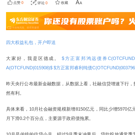
点赞
0
收藏
评论
0
四大权益礼包，开户即送
大家好，我是区德成。
$方正富邦鸿远债券C(OTCFUND|0
A(OTCFUND|015908)$
$方正富邦睿利纯债C(OTCFUND|003796
昨天央行公布最新金融数据，从数据上看，社融信贷增速下行，
然有利。
具体来看，10月社会融资规模新增8150亿元，同比少增5970亿
月下滑0.2个百分点，主要源于政府债拖累。
10月是传统的信贷小月，经过9月季末冲量后，贷款投放通常季