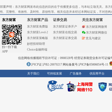
郑重声明：东方财富网发布此信息的目的在于传播更多信息，与本站立场无关。东方
性、完整性、有效性、及时性、原创性等。相关信息并未经过本网站证实，不对您构
东方财富
东方财富产品
证券交易
关注东方财富
东方财富免费版
东方财富证券开户
东方财富网微博
东方财富Level-2
东方财富在线交易
东方财富网微信
东方财富策略版
东方财富证券交易
意见与建议
妙想投研助理
扫一扫下载
Choice金融终端
APP
信息网络传播视听节目许可证：0908328号 经营证券期货业务许可证编号：91310
沪ICP证:沪B2-20070217
网站备案号:沪ICP备05006054号-11
关于我们
可持续发展
广告服务
供应商平台