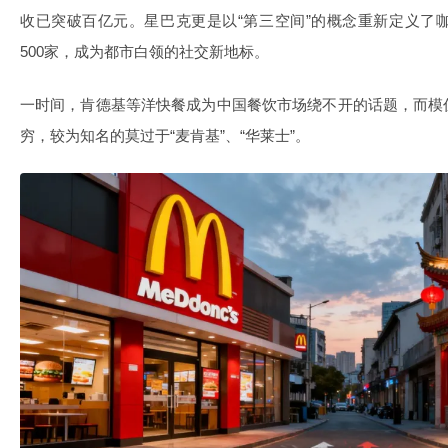
收已突破百亿元。星巴克更是以“第三空间”的概念重新定义了咖
500家，成为都市白领的社交新地标。
一时间，肯德基等洋快餐成为中国餐饮市场绕不开的话题，而模
穷，较为知名的莫过于“麦肯基”、“华莱士”。