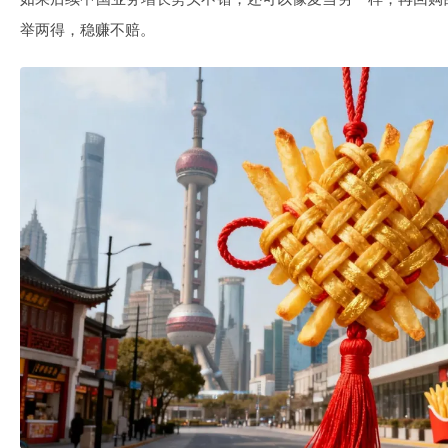
举两得，稳赚不赔。