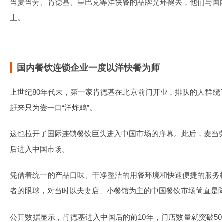
当麦当劳、肯德基、星巴克等洋快餐的品牌光环褪去，他们与国
上。
国内餐饮连锁企业一度以洋快餐为师
上世纪80年代末，第一家肯德基在北京前门开业，排队的人群
赶来只为尝一口“洋炸鸡”。
这也拉开了国际连锁餐饮巨头进入中国市场的序幕。此后，麦当劳、
后进入中国市场。
凭借着统一的产品口味、干净整洁的用餐环境和快速便捷的服务
者的眼球，对当时以夫妻店、小餐馆为主的中国餐饮市场简直是
公开数据显示，肯德基进入中国后的前10年，门店数量就突破50