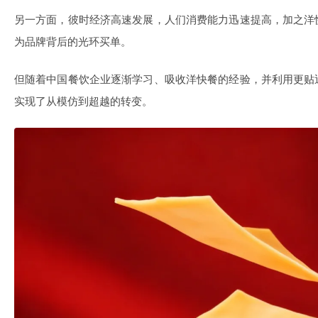
另一方面，彼时经济高速发展，人们消费能力迅速提高，加之洋
为品牌背后的光环买单。
但随着中国餐饮企业逐渐学习、吸收洋快餐的经验，并利用更贴
实现了从模仿到超越的转变。