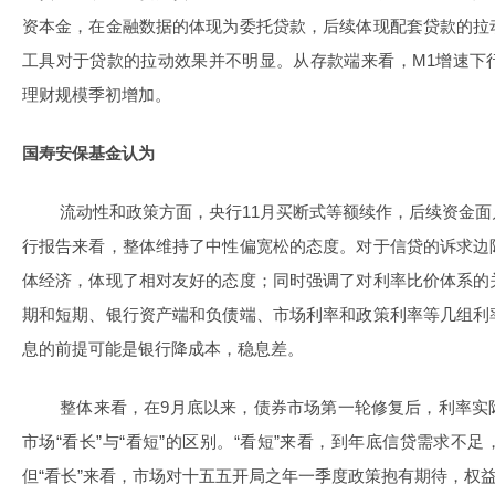
资本金，在金融数据的体现为委托贷款，后续体现配套贷款的拉
工具对于贷款的拉动效果并不明显。从存款端来看，M1增速下
理财规模季初增加。
国寿安保基金认为
流动性和政策方面，央行11月买断式等额续作，后续资金
行报告来看，整体维持了中性偏宽松的态度。对于信贷的诉求边
体经济，体现了相对友好的态度；同时强调了对利率比价体系的
期和短期、银行资产端和负债端、市场利率和政策利率等几组利
息的前提可能是银行降成本，稳息差。
整体来看，在9月底以来，债券市场第一轮修复后，利率实
市场“看长”与“看短”的区别。“看短”来看，到年底信贷需求不
但“看长”来看，市场对十五五开局之年一季度政策抱有期待，权益