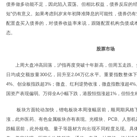
债券做多动能不足，因此陷入震荡。但相比权益，债券反应的经
短”仍有意义。如果考虑到岁末年初降准降息的可能性，债券仍
配置盘买入债券的，对债券收益率来说，跟随配置机构负债成
态。
股票市场
上周大盘冲高回落，沪指再度突破十年新高，但周五走跌、失
日均成交额放量300亿，回升至2.04万亿水平。重要指数整体
4%、创业板指跌超3%；微盘、红利逆势收涨，微盘指数涨超4
国资产表现偏弱。万得全A小幅下跌，港股恒指涨超1%，但恒生
板块方面轮动加快，锂电板块本周涨幅居前，顺周期风格
涨，此外医药、有色金属板块亦有表现。光模块、PCB、人形机
跌幅居前，此外核电、量子等题材方向出现不同程度兑现。具