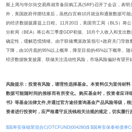
斯上周与华尔街交易商就常备回购工具(SRF)召开了会议，表
外，美国政府停摆结束后，虽然白宫称10月就业和通胀数据可
的经济数据披露提上日程。11月20日，美国劳工局（BLS）将公
分析局（BEA）将公布三季度GDP初值、10月个人收入和支出
确定性，缓解恐慌情绪。由于联储鹰派政策指引+政府关门导致
下降，由10月底的95%以上概率，降至目前的45%以下概率。
经济数据恢复披露、联储关注流动性风险，市场风险偏好有望开
风险提示：投资有风险，请理性选择基金。本资料仅为宣传材料
数据可能随时间的推移而有所变化。购买基金时，投资者应详
书》等基金法律文件,并通过官方途径查询基金产品风险等级，
资者进行投资时，应严格遵守反洗钱相关法规的规定，切实履行
$国寿安保稳荣混合C(OTCFUND|004280)$
$国寿安保泰裕债券C(OT