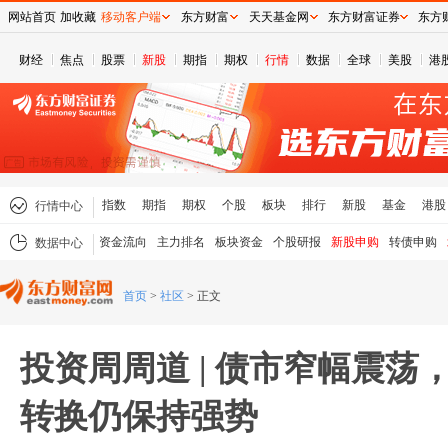
网站首页
加收藏
移动客户端
东方财富
天天基金网
东方财富证券
东方
财经
焦点
股票
新股
期指
期权
行情
数据
全球
美股
港
指数
期指
期权
个股
板块
排行
新股
基金
港股
行情中心
资金流向
主力排名
板块资金
个股研报
新股申购
转债申购
数据中心
首页
>
社区
>
正文
投资周周道 | 债市窄幅震荡
转换仍保持强势