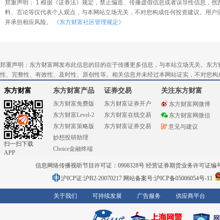
郑重声明： 1.根据《证券法》规定，禁止编造、传播虚假信息或者误导性信息，扰
料、言论等仅代表个人观点，与本网站立场无关，不对您构成任何投资建议。用户
并承担相应风险。
《东方财富社区管理规定》
郑重声明：东方财富网发布此信息的目的在于传播更多信息，与本站立场无关。东方
性、完整性、有效性、及时性、原创性等。相关信息并未经过本网站证实，不对您构
东方财富
东方财富产品
证券交易
关注东方财富
东方财富免费版
东方财富证券开户
东方财富网微博
东方财富Level-2
东方财富在线交易
东方财富网微信
东方财富策略版
东方财富证券交易
意见与建议
妙想投研助理
扫一扫下载
Choice金融终端
APP
信息网络传播视听节目许可证：0908328号 经营证券期货业务许可证编号：91310
沪ICP证:沪B2-20070217
网站备案号:沪ICP备05006054号-11
关于我们
可持续发展
广告服务
供应商平台