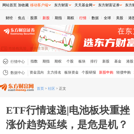
网站首页
加收藏
移动客户端
东方财富
天天基金网
东方财富证券
东方
财经
焦点
股票
新股
期指
期权
行情
数据
全球
美股
港
指数
期指
期权
个股
板块
排行
新股
基金
港股
行情中心
资金流向
主力排名
板块资金
个股研报
新股申购
转债申购
数据中心
首页
>
社区
>
正文
ETF行情速递|电池板块重
涨价趋势延续，是危是机？