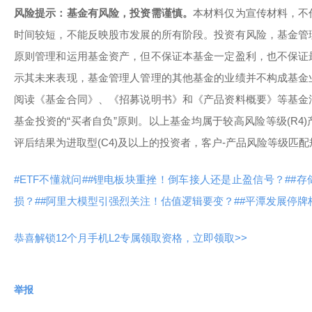
风险提示：基金有风险，投资需谨慎。
本材料仅为宣传材料，不
时间较短，不能反映股市发展的所有阶段。投资有风险，基金管
原则管理和运用基金资产，但不保证本基金一定盈利，也不保证
示其未来表现，基金管理人管理的其他基金的业绩并不构成基金
阅读《基金合同》、《招募说明书》和《产品资料概要》等基金
基金投资的“买者自负”原则。以上基金均属于较高风险等级(R4
评后结果为进取型(C4)及以上的投资者，客户-产品风险等级匹
#ETF不懂就问#
#锂电板块重挫！倒车接人还是止盈信号？#
#存
损？#
#阿里大模型引强烈关注！估值逻辑要变？#
#平潭发展停牌
恭喜解锁12个月手机L2专属领取资格，立即领取>>
举报