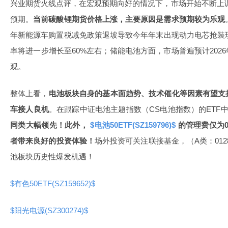
兴业期货火线点评，在宏观预期向好的情况下，市场开始不断上调对
预期。
当前碳酸锂期货价格上涨，主要原因是需求预期较为乐观
年新能源车购置税减免政策退坡导致今年年末出现动力电芯抢装现
率将进一步增长至60%左右；储能电池方面，市场普遍预计202
观。
整体上看，
电池板块自身的基本面趋势、技术催化等因素有望支
车接人良机
。在跟踪中证电池主题指数（CS电池指数）的ETF
同类大幅领先！此外，
$电池50ETF(SZ159796)$
的管理费仅为0
者带来良好的投资体验！
场外投资可关注联接基金，（A类：01286
池板块历史性爆发机遇！
$有色50ETF(SZ159652)$
$阳光电源(SZ300274)$