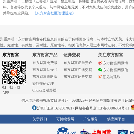
郑重声明： 1.根据《证券法》规定，禁止编造、传播虚假信息或者误导性信息，扰
料、言论等仅代表个人观点，与本网站立场无关，不对您构成任何投资建议。用户
并承担相应风险。
《东方财富社区管理规定》
郑重声明：东方财富网发布此信息的目的在于传播更多信息，与本站立场无关。东方
性、完整性、有效性、及时性、原创性等。相关信息并未经过本网站证实，不对您构
东方财富
东方财富产品
证券交易
关注东方财富
东方财富免费版
东方财富证券开户
东方财富网微博
东方财富Level-2
东方财富在线交易
东方财富网微信
东方财富策略版
东方财富证券交易
意见与建议
妙想投研助理
扫一扫下载
Choice金融终端
APP
信息网络传播视听节目许可证：0908328号 经营证券期货业务许可证编号：91310
沪ICP证:沪B2-20070217
网站备案号:沪ICP备05006054号-11
关于我们
可持续发展
广告服务
供应商平台