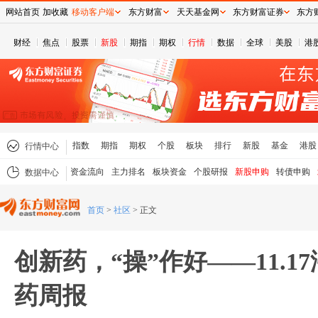
网站首页
加收藏
移动客户端
东方财富
天天基金网
东方财富证券
东方
财经
焦点
股票
新股
期指
期权
行情
数据
全球
美股
港
指数
期指
期权
个股
板块
排行
新股
基金
港股
行情中心
资金流向
主力排名
板块资金
个股研报
新股申购
转债申购
数据中心
首页
>
社区
>
正文
创新药，“操”作好——11.1
药周报