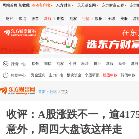
网站首页
加收藏
移动客户端
东方财富
天天基金网
东方财富证券
东方
财经
焦点
股票
新股
期指
期权
行情
数据
全球
美股
港
指数
期指
期权
个股
板块
排行
新股
基金
港股
行情中心
资金流向
主力排名
板块资金
个股研报
新股申购
转债申购
数据中心
首页
>
社区
>
正文
收评：A股涨跌不一，逾417
意外，周四大盘该这样走