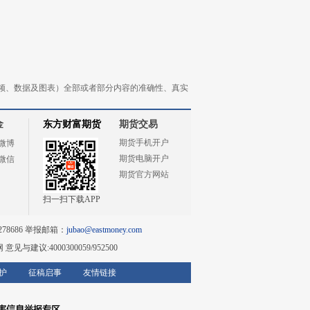
频、数据及图表）全部或者部分内容的准确性、真实
金
东方财富期货
期货交易
期货手机开户
微博
期货电脑开户
微信
期货官方网站
扫一扫下载APP
78686 举报邮箱：
jubao@eastmoney.com
网
意见与建议:4000300059/952500
护
征稿启事
友情链接