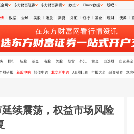
基金网
东方财富证券
东方财富期货
妙想
Choice数据
股吧
行情
数据
全球
美股
港股
期货
外汇
银行
基金
理财
债券
块
排行
新股
基金
港股
美股
期货
外汇
黄金
自选股
自选基金
个股研报
新股申购
转债申购
北交所申购
AH股比价
年报大全
融资融券
龙虎
债市延续震荡，权益市场风险
复