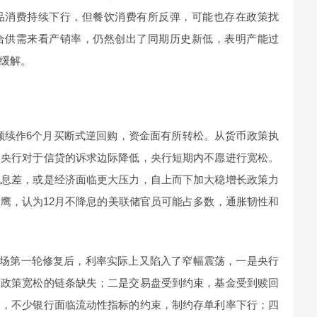
品消费持续下行，但餐饮消费有所反弹，可能也存在政策扰
合供需来看产销率，仍然创出了同期历史新低，表明产能过
缓解。
额续作6个月买断式逆回购，资金面有所转松。从货币政策执
，央行对于信贷的诉求边际降低，央行短期内不愿进行宽松。
稳息差，或是经济面临更大压力，自上而下加大稳增长政策力
鹰，认为12月不降息的美联储官员可能占多数，通胀韧性和
市场第一轮修复后，利率实际上又陷入了窄幅震荡，一是央行
到政策宽松的链条缺失；二是交易盘受到约束，基金受到赎回
末，不少银行面临流动性指标的约束，制约存单利率下行；四