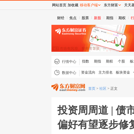
网站首页
加收藏
移动客户端
东方财富
天天
财经
焦点
股票
新股
期指
期权
指数
期指
期权
个股
板
行情中心
资金流向
主力排名
板块资金
数据中心
首页
>
社区
>
正文
投资周周道 | 
偏好有望逐步修