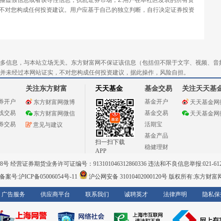
传播虚假信息或者误导性信息，扰乱证券市场；2.用户在本社区发表的所有资
不对您构成任何投资建议。用户应基于自己的独立判断，自行决定证券投资
多信息，与本站立场无关。东方财富网不保证该信息（包括但不限于文字、视频、音
并未经过本网站证实，不对您构成任何投资建议，据此操作，风险自担。
关注东方财富
天天基金
基金交易
关注天天基
券开户
基金开户
东方财富网微博
天天基金网
线交易
基金交易
东方财富网微信
天天基金网
券交易
活期宝
意见与建议
基金产品
扫一扫下载
稳健理财
APP
 经营证券期货业务许可证编号：913101046312860336 违法和不良信息举报:021-612
案号:沪ICP备05006054号-11
沪公网安备 31010402000120号
版权所有:东方财富
广告服务
供应商平台
联系我们
诚聘英才
法律声明
隐私保