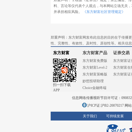
郑重声明： 1.根据《证券法》规定，禁止编造、
料、言论等仅代表个人观点，与本网站立场无关，
并承担相应风险。
《东方财富社区管理规定》
郑重声明：东方财富网发布此信息的目的在于传播更
性、完整性、有效性、及时性、原创性等。相关信息
东方财富
东方财富产品
证券交易
东方财富免费版
东方财富证
东方财富Level-2
东方财富在
东方财富策略版
东方财富证
妙想投研助理
扫一扫下载
Choice金融终端
APP
信息网络传播视听节目许可证：0908328号
沪ICP证:沪B2-20070217
网站备
关于我们
可持续发展