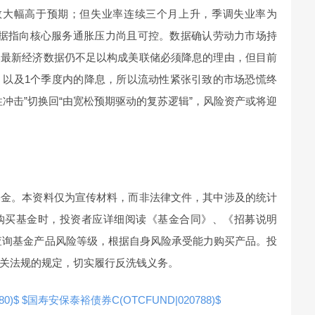
人数大幅高于预期；但失业率连续三个月上升，季调失业率为
，时薪数据指向核心服务通胀压力尚且可控。数据确认劳动力市场持
然最新经济数据仍不足以构成美联储必须降息的理由，但目前
、以及1个季度内的降息，所以流动性紧张引致的市场恐慌终
冲击”切换回“由宽松预期驱动的复苏逻辑”，风险资产或将迎
基金。本资料仅为宣传材料，而非法律文件，其中涉及的统计
购买基金时，投资者应详细阅读《基金合同》、《招募说明
查询基金产品风险等级，根据自身风险承受能力购买产品。投
关法规的规定，切实履行反洗钱义务。
0)$
$国寿安保泰裕债券C(OTCFUND|020788)$