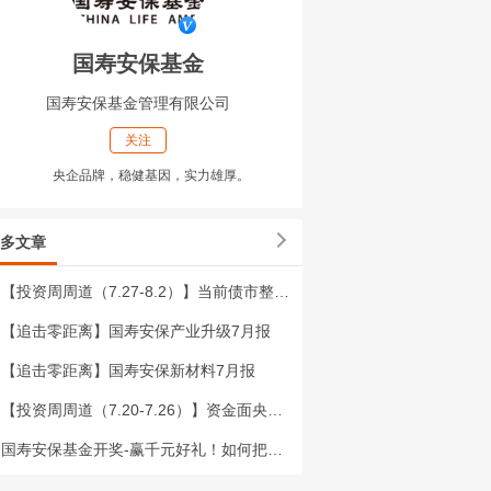
国寿安保基金
国寿安保基金管理有限公司
关注
央企品牌，稳健基因，实力雄厚。
多文章
【投资周周道（7.27-8.2）】当前债市整体处于顺风行情 宏观政策将发力提效
【追击零距离】国寿安保产业升级7月报
【追击零距离】国寿安保新材料7月报
【投资周周道（7.20-7.26）】资金面央行呵护态度明确 权益市场上周维持震荡调整
国寿安保基金开奖-赢千元好礼！如何把握“模数共振”行动红利？