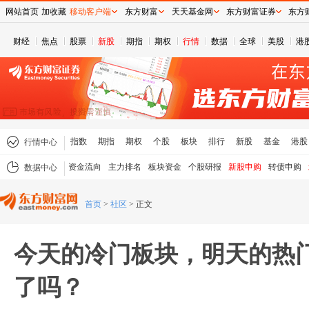
网站首页
加收藏
移动客户端
东方财富
天天基金网
东方财富证券
东方
财经
焦点
股票
新股
期指
期权
行情
数据
全球
美股
港
指数
期指
期权
个股
板块
排行
新股
基金
港股
行情中心
资金流向
主力排名
板块资金
个股研报
新股申购
转债申购
数据中心
首页
>
社区
>
正文
今天的冷门板块，明天的热
了吗？