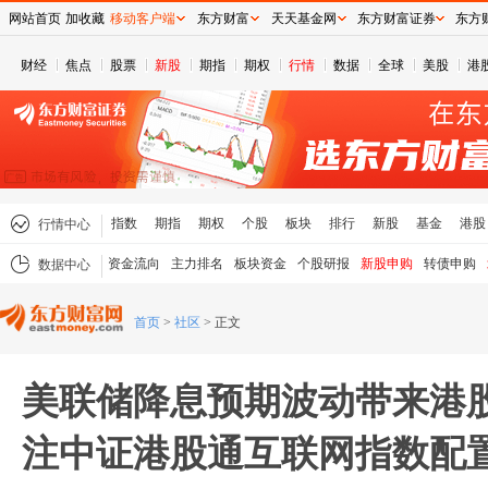
网站首页
加收藏
移动客户端
东方财富
天天基金网
东方财富证券
东方
财经
焦点
股票
新股
期指
期权
行情
数据
全球
美股
港
指数
期指
期权
个股
板块
排行
新股
基金
港股
行情中心
资金流向
主力排名
板块资金
个股研报
新股申购
转债申购
数据中心
首页
>
社区
>
正文
美联储降息预期波动带来港
注中证港股通互联网指数配