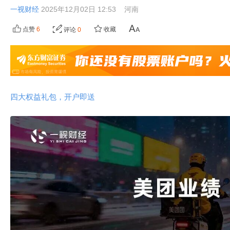
一视财经
2025年12月02日 12:53
河南
点赞
6
收藏
评论
0
四大权益礼包，开户即送