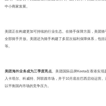
中小商家发展。
美团正在构建更加可持续的行业生态。在骑手保障方面，美团骑
全部骑手开放。美团还为骑手构建了多层次福利保障体系，包括
等。
美团海外业务成为三季度亮点
。美团国际品牌Keeta在香港实
入卡塔尔、科威特、阿联酋市场，并于10月底在巴西启动运营
以平衡国内市场的竞争压力。