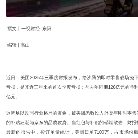
撰文丨一视财经 东阳
编辑 | 高山
近日，美团2025年三季度财报发布，给沸腾的即时零售战场浇下
亏损，是其近三年来的首次季度亏损；与去年同期128亿元的净利
亿元。
这笔足以改写行业格局的资金，被美团悉数投入外卖与即时零售
的补贴狂潮与京东的品质攻势。当红包与补贴的硝烟散去，财报
最新的报告中，按订单量统计，美团日单7100万，占市场份