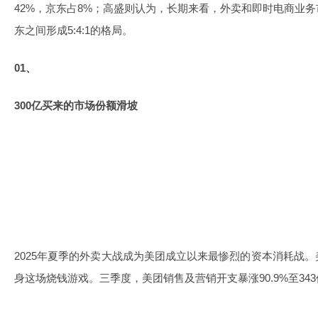
42%，京东占8%；高盛则认为，长期来看，外卖和即时电商业
东之间形成5:4:1的格局。
01、
300亿买来的市场份额滑坡
2025年夏季的外卖大战成为美团成立以来最惨烈的资本消耗战
身这场烧钱游戏。三季度，美团销售及营销开支暴涨90.9%至34