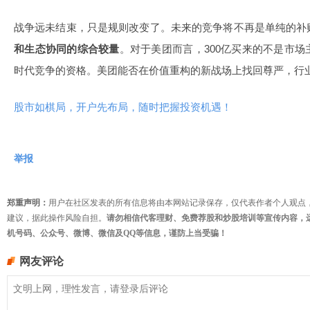
战争远未结束，只是规则改变了。未来的竞争将不再是单纯的补
和生态协同的综合较量
。对于美团而言，300亿买来的不是市
时代竞争的资格。美团能否在价值重构的新战场上找回尊严，行
股市如棋局，开户先布局，随时把握投资机遇！
举报
郑重声明：
用户在社区发表的所有信息将由本网站记录保存，仅代表作者个人观点
建议，据此操作风险自担。
请勿相信代客理财、免费荐股和炒股培训等宣传内容，
机号码、公众号、微博、微信及QQ等信息，谨防上当受骗！
网友评论