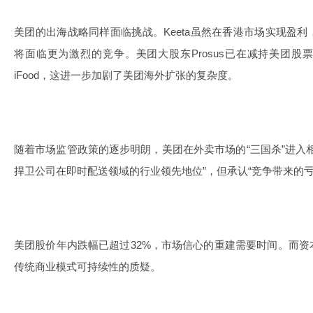
美团的出海战略同样面临挑战。Keeta虽然在香港市场实现盈
将面临更为激烈的竞争。美团大股东Prosus已在减持美团
iFood，这进一步加剧了美团海外扩张的复杂度。
随着市场监管政策的逐步明朗，美团在外卖市场的“三国杀”进入
捍卫公司在即时配送领域的行业领先地位”，但承认“竞争带来的
美团股价年内跌幅已超过32%，市场信心的重建需要时间。而
传统商业模式可持续性的质疑。