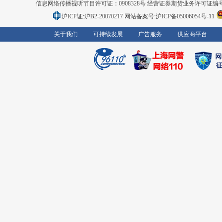
信息网络传播视听节目许可证：0908328号 经营证券期货业务许可证编号：91310
沪ICP证:沪B2-20070217
网站备案号:沪ICP备05006054号-11
关于我们
可持续发展
广告服务
供应商平台