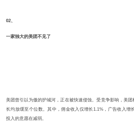
02、
一家独大的美团不见了
美团曾引以为傲的护城河，正在被快速侵蚀。受竞争影响，美团
长均放缓至个位数。其中，佣金收入仅增长1.1%，广告收入增长
投入的意愿在减弱。