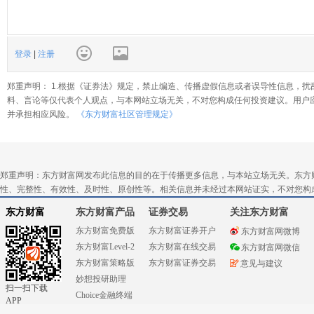
登录
|
注册
郑重声明： 1.根据《证券法》规定，禁止编造、传播虚假信息或者误导性信息，扰
料、言论等仅代表个人观点，与本网站立场无关，不对您构成任何投资建议。用户
并承担相应风险。
《东方财富社区管理规定》
郑重声明：东方财富网发布此信息的目的在于传播更多信息，与本站立场无关。东方
性、完整性、有效性、及时性、原创性等。相关信息并未经过本网站证实，不对您构
东方财富
东方财富产品
证券交易
关注东方财富
东方财富免费版
东方财富证券开户
东方财富网微博
东方财富Level-2
东方财富在线交易
东方财富网微信
东方财富策略版
东方财富证券交易
意见与建议
妙想投研助理
扫一扫下载
Choice金融终端
APP