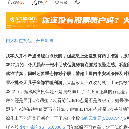
点赞
29
收藏
评论
0
四大权益礼包，开户即送
我本人并不希望出现百点长阴，但思想上还是要有两手准备，原
3927点的，今天虽然一根小阴线但觉得有点摇摇欲坠之感。我
踏准节奏，同时还要重仓押对个股，譬如上周四中安科涨停及时
果不抛今天几乎全部吞噬利润。
大盘今天下跌收阴线，上证指数
3922点，短线B浪反弹是不是戛然而止了？我看还真的有点
底？还是展开C浪调整？就看前低3816点是不是跌破了，如果
即使与A浪杀跌空间两百点计算，假如3914.46点就是B浪头部的
操作上不能盲目开新仓。至于热门个股
$航天发展(SZ000547)$
样本股
$华电新能(SH600930)$
只能低吸不可追高，对于低价股