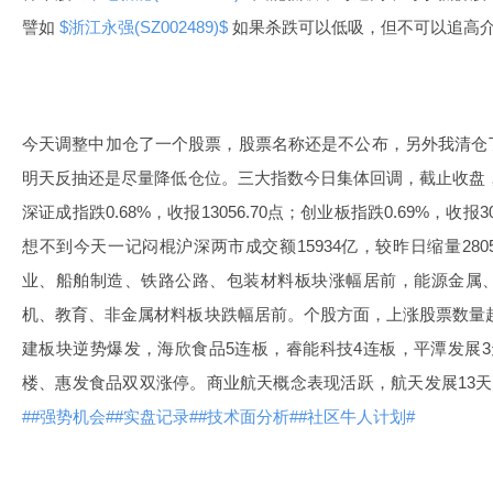
譬如
$浙江永强(SZ002489)$
如果杀跌可以低吸，但不可以追高
今天调整中加仓了一个股票，股票名称还是不公布，另外我清仓
明天反抽还是尽量降低仓位。三大指数今日集体回调，截止收盘，沪指跌
深证成指跌0.68%，收报13056.70点；创业板指跌0.69%，收报
想不到今天一记闷棍沪深两市成交额15934亿，较昨日缩量28
业、船舶制造、铁路公路、包装材料板块涨幅居前，能源金属
机、教育、非金属材料板块跌幅居前。个股方面，上涨股票数量超过
建板块逆势爆发，海欣食品5连板，睿能科技4连板，平潭发展
楼、惠发食品双双涨停。商业航天概念表现活跃，航天发展13天
#
#强势机会#
#实盘记录#
#技术面分析#
#社区牛人计划#