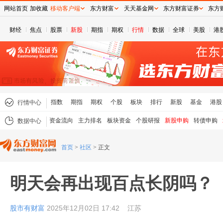
网站首页
加收藏
移动客户端
东方财富
天天基金网
东方财富证券
东方
财经
焦点
股票
新股
期指
期权
行情
数据
全球
美股
港
指数
期指
期权
个股
板块
排行
新股
基金
港股
行情中心
资金流向
主力排名
板块资金
个股研报
新股申购
转债申购
数据中心
首页
>
社区
>
正文
明天会再出现百点长阴吗？
股市有财富
2025年12月02日 17:42
江苏