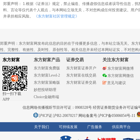
郑重声明： 1.根据《证券法》规定，禁止编造、传播虚假信息或者误导性信息，扰
料、言论等仅代表个人观点，与本网站立场无关，不对您构成任何投资建议。用户
并承担相应风险。
《东方财富社区管理规定》
郑重声明：东方财富网发布此信息的目的在于传播更多信息，与本站立场无关。东方
性、完整性、有效性、及时性、原创性等。相关信息并未经过本网站证实，不对您构
东方财富
东方财富产品
证券交易
关注东方财富
东方财富免费版
东方财富证券开户
东方财富网微博
东方财富Level-2
东方财富在线交易
东方财富网微信
东方财富策略版
东方财富证券交易
意见与建议
妙想投研助理
扫一扫下载
Choice金融终端
APP
信息网络传播视听节目许可证：0908328号 经营证券期货业务许可证编号：91310
沪ICP证:沪B2-20070217
网站备案号:沪ICP备05006054号-11
关于我们
可持续发展
广告服务
供应商平台