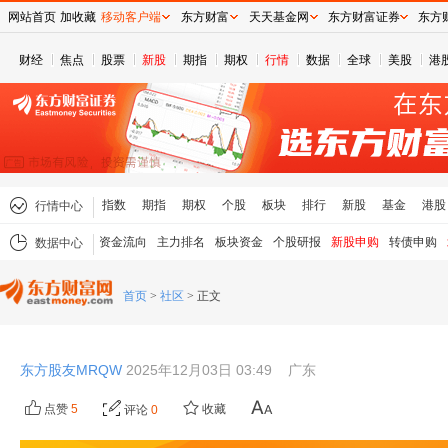
网站首页
加收藏
移动客户端
东方财富
天天基金网
东方财富证券
东方
财经
焦点
股票
新股
期指
期权
行情
数据
全球
美股
港
指数
期指
期权
个股
板块
排行
新股
基金
港股
行情中心
资金流向
主力排名
板块资金
个股研报
新股申购
转债申购
数据中心
首页
>
社区
>
正文
东方股友MRQW
2025年12月03日 03:49
广东
点赞
5
收藏
评论
0