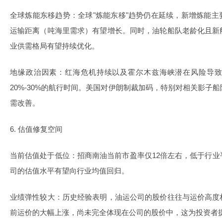
全球炼能东移趋势
：全球"炼能东移"趋势仍在延续，新增炼能
运输距离（吨海里需求）有望增长。同时，油轮船队老龄化且新
业供需格局有望持续优化。
地缘政治因素
：红海危机持续以及霍尔木兹海峡潜在风险导
20%-30%的航行时间。美国对伊朗制裁加码，特别对相关影子
需改善。
6. 估值修复空间
当前估值处于低位
：招商南油当前市盈率仅12倍左右，低于行
司的估值水平有望向行业均值回归。
业绩弹性较大
：历史经验表明，油运公司的股价往往与运价高度
前运价的大幅上涨，尚未完全体现在公司的股价中，这为投资者