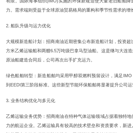
有限。国际海事组织(IMO)实施的环保新规迫使大量老旧船舶
力。需求端则受益于全球原油贸易格局的重构和季节性需求的增
2. 船队升级与运力优化
大规模新造船计划
：招商南油近期密集公布新造船计划，投资超过1
方米乙烯运输船和两艘6.5万吨级巴拿马型油船。这是继与大连造船签
原油船建造合同后，公司再次出手扩充运力。
绿色船舶转型
：新造船舶均采用甲醇双燃料预留设计，满足IMO Ti
到EEDI第三阶段标准。这些新型节能环保船舶将显著提升公司
3. 业务结构优化与多元化
乙烯运输业务优势
：招商南油在特种气体运输领域占据着独特地
力的航运企业。乙烯运输具有较高的技术壁垒和资质要求，新进