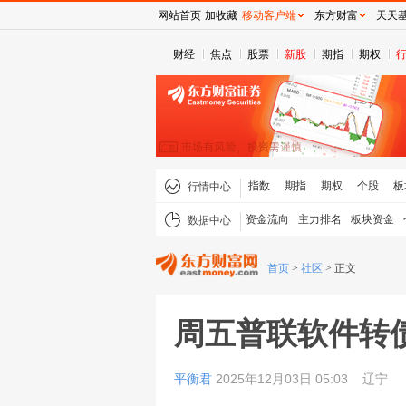
网站首页
加收藏
移动客户端
东方财富
天天
财经
焦点
股票
新股
期指
期权
指数
期指
期权
个股
板
行情中心
资金流向
主力排名
板块资金
数据中心
首页
>
社区
>
正文
周五普联软件转
平衡君
2025年12月03日 05:03
辽宁