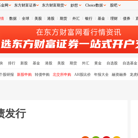
基金网
东方财富证券
东方财富期货
妙想
Choice数据
股吧
行情
数据
全球
美股
港股
期货
外汇
银行
基金
理财
债券
块
排行
新股
基金
港股
美股
期货
外汇
黄金
自选股
自选基金
个股研报
新股申购
转债申购
北交所申购
AH股比价
年报大全
融资融券
龙虎
债发行