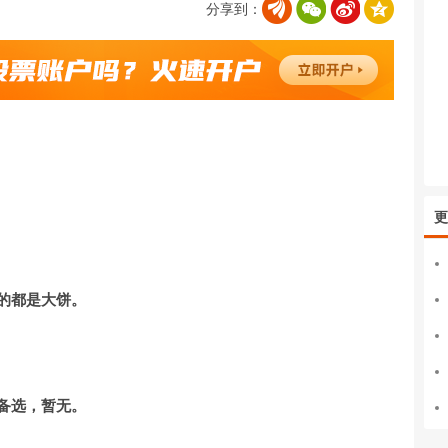
分享到：
更
它的都是大饼。
的备选，暂无。