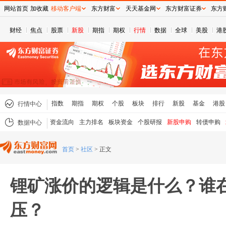
网站首页
加收藏
移动客户端
东方财富
天天基金网
东方财富证券
东方
财经
焦点
股票
新股
期指
期权
行情
数据
全球
美股
港
指数
期指
期权
个股
板块
排行
新股
基金
港股
行情中心
资金流向
主力排名
板块资金
个股研报
新股申购
转债申购
数据中心
首页
>
社区
>
正文
锂矿涨价的逻辑是什么？谁
压？