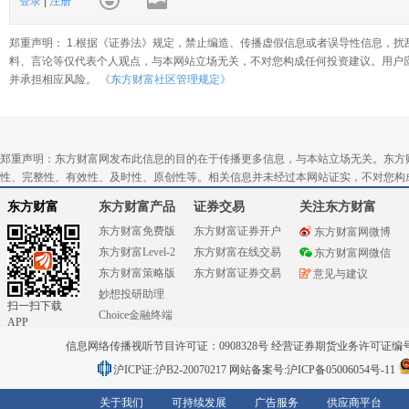
登录
|
注册
郑重声明： 1.根据《证券法》规定，禁止编造、传播虚假信息或者误导性信息，扰
料、言论等仅代表个人观点，与本网站立场无关，不对您构成任何投资建议。用户
并承担相应风险。
《东方财富社区管理规定》
郑重声明：东方财富网发布此信息的目的在于传播更多信息，与本站立场无关。东方
性、完整性、有效性、及时性、原创性等。相关信息并未经过本网站证实，不对您构
东方财富
东方财富产品
证券交易
关注东方财富
东方财富免费版
东方财富证券开户
东方财富网微博
东方财富Level-2
东方财富在线交易
东方财富网微信
东方财富策略版
东方财富证券交易
意见与建议
妙想投研助理
扫一扫下载
Choice金融终端
APP
信息网络传播视听节目许可证：0908328号 经营证券期货业务许可证编号：91310
沪ICP证:沪B2-20070217
网站备案号:沪ICP备05006054号-11
关于我们
可持续发展
广告服务
供应商平台