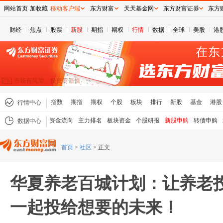
网站首页
加收藏
移动客户端
东方财富
天天基金网
东方财富证券
东方
财经
焦点
股票
新股
期指
期权
行情
数据
全球
美股
港
指数
期指
期权
个股
板块
排行
新股
基金
港股
行情中心
资金流向
主力排名
板块资金
个股研报
新股申购
转债申购
数据中心
首页
>
社区
>
正文
华夏养老百城计划：让养老
一起投给想要的未来！