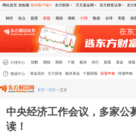
网站首页
加收藏
移动客户端
东方财富
天天基金网
东方财富证券
东方
财经
焦点
股票
新股
期指
期权
行情
数据
全球
美股
港
指数
期指
期权
个股
板块
排行
新股
基金
港股
行情中心
资金流向
主力排名
板块资金
个股研报
新股申购
转债申购
数据中心
首页
>
社区
>
正文
中央经济工作会议，多家公
读！