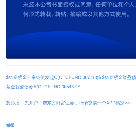
$华泰紫金丰泰纯债发起C(OTCFUND|007118)$
$华泰紫金智盈债券C
紫金智盈债券A(OTCFUND|005467)$
想炒股，先开户！选东方财富证券，行情交易一个APP搞定>>
举报