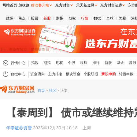
网站首页
加收藏
移动客户端
东方财富
天天基金网
东方财富证券
东方
财经
焦点
股票
新股
期指
期权
行情
数据
全球
美股
港
指数
期指
期权
个股
板块
排行
新股
基金
港股
行情中心
资金流向
主力排名
板块资金
个股研报
新股申购
转债申购
数据中心
首页
>
社区
>
正文
【泰周到】 债市或继续维持
华泰证券资管
2025年12月30日 10:18
上海